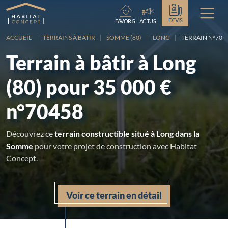
Chargement...
DEVIS
FAVORIS
ACTUS
ACCUEIL
TERRAINS À BÂTIR
SOMME (80)
LONG
TERRAIN N°7045
Terrain à bâtir à Long
(80) pour 35 000 €
n°70458
Découvrez ce
terrain constructible situé à Long dans la
Somme
pour votre projet de construction avec Habitat
Concept.
Voir ce terrain en détail