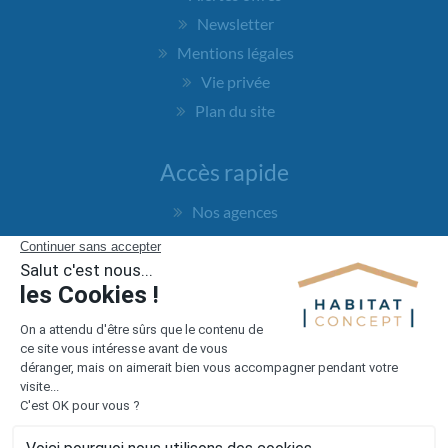
Newsletter
Mentions légales
Vie privée
Plan du site
Accès rapide
Nos agences
Nos maisons
Maisons + Terrains
Terrains à vendre
Financement
Devis construction maison
Filiales