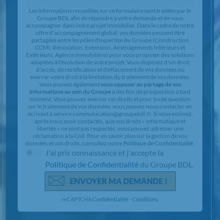
Chargement...
Les informations recueillies sur ce formulaire sont traitées par le
Groupe BDL afin de répondre à votre demande et de vous
accompagner dans votre projet immobilier. Dans le cadre de notre
offre d'accompagnement global, vos données peuvent être
partagées entre les pôles d'expertise du Groupe (Construction
CCMI, Rénovation, Extension, Aménagements Intérieurs et
Extérieurs, Agence immobilière) pour vous proposer des solutions
adaptées à l'évolution de votre projet. Vous disposez d'un droit
d'accès, de rectification et d'effacement de vos données ou
exercer votre droit à la limitation du traitement de vos données.
Vous pouvez également
vous opposer au partage de vos
informations au sein du Groupe
à des fins de prospection à tout
moment. Vous pouvez exercer ces droits et pour toute question
sur le traitement de vos données, vous pouvez nous contacter en
écrivant à service communication@groupebdl.fr. Si vous estimez,
après nous avoir contactés, que vos droits « informatique et
libertés » ne sont pas respectés, vous pouvez adresser une
réclamation à la Cnil. Pour en savoir plus sur la gestion de vos
données et vos droits, consultez notre
Politique de Confidentialité
.
J'ai pris connaissance et j'accepte la
Politique de Confidentialité
du Groupe BDL.
ENVOYER MA DEMANDE !
reCAPTCHA
Confidentialité
-
Conditions