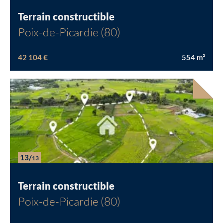
Terrain constructible
Poix-de-Picardie (80)
42 104 €
554
m²
13/
13
Terrain constructible
Poix-de-Picardie (80)