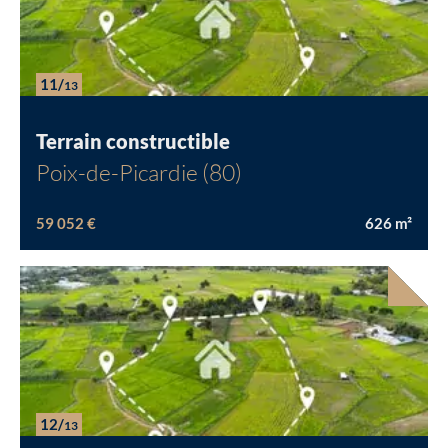
11/
13
Terrain constructible
Poix-de-Picardie (80)
59 052 €
626
m²
12/
13