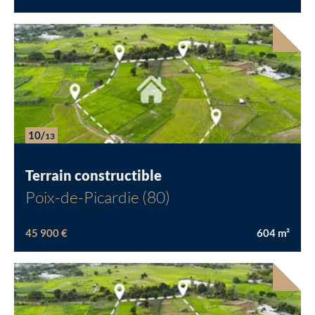
10/
13
Terrain constructible
Poix-de-Picardie (80)
45 900 €
604
m²