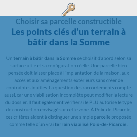
Choisir sa parcelle constructible
Les points clés d’un terrain à
bâtir dans la Somme
Un
terrain à bâtir dans la Somme
se choisit d’abord selon sa
surface utile et sa configuration réelle. Une parcelle bien
pensée doit laisser place à l’implantation de la maison, aux
accès et aux aménagements extérieurs sans créer de
contraintes inutiles. La question des raccordements compte
aussi, car une viabilisation incomplète peut modifier la lecture
du dossier. Il faut également vérifier si le PLU autorise le type
de construction envisagé sur cette zone. À Poix-de-Picardie,
ces critères aident à distinguer une simple parcelle proposée
comme telle d’un vrai
terrain viabilisé Poix-de-Picardie
.