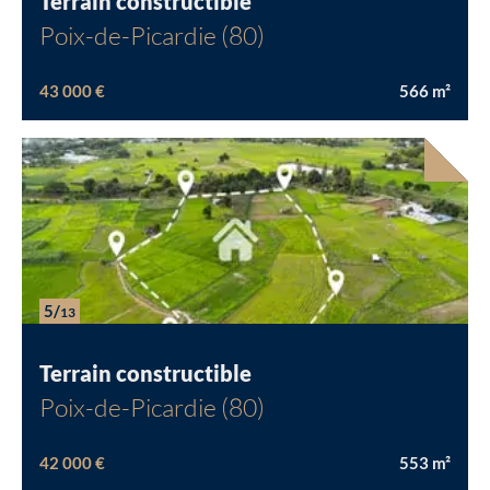
Terrain constructible
Poix-de-Picardie (80)
43 000 €
566
m²
5/
13
Terrain constructible
Poix-de-Picardie (80)
42 000 €
553
m²