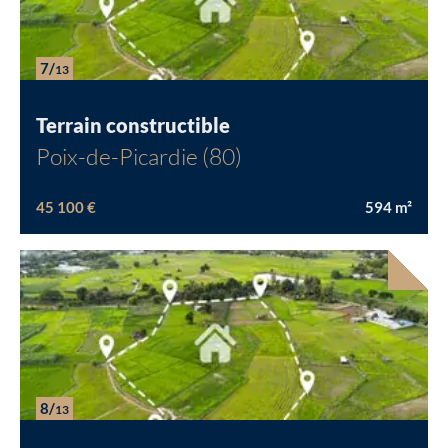
Chargement...
7/
13
Terrain constructible
Poix-de-Picardie (80)
45 100 €
594
m²
8/
13