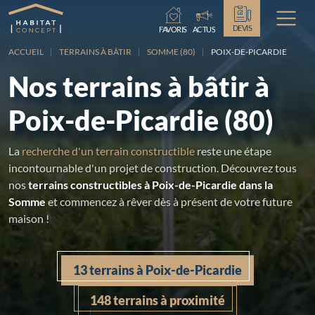
Chargement...
DEVIS
FAVORIS
ACTUS
ACCUEIL
TERRAINS À BÂTIR
SOMME (80)
POIX-DE-PICARDIE
Nos terrains à bâtir à
Poix-de-Picardie (80)
La
recherche d'un terrain constructible
reste une étape
incontournable d'un projet de construction. Découvrez tous
nos
terrains constructibles à Poix-de-Picardie dans la
Somme
et commencez à rêver dès à présent de votre future
maison !
13 terrains à Poix-de-Picardie
148 terrains à proximité