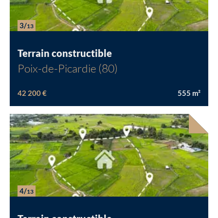
3/
13
Terrain constructible
Poix-de-Picardie (80)
42 200 €
555
m²
4/
13