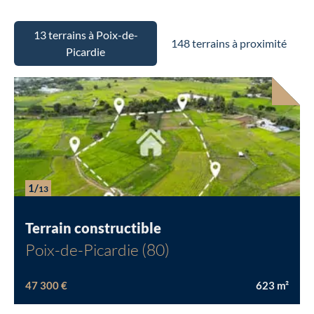
13 terrains à Poix-de-
148 terrains à proximité
Picardie
1/
13
Terrain constructible
Poix-de-Picardie (80)
47 300 €
623
m²