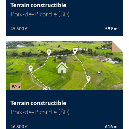
Terrain constructible
Poix-de-Picardie (80)
45 500 €
599
m²
9/
13
Terrain constructible
Poix-de-Picardie (80)
46 800 €
616
m²