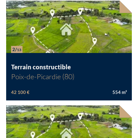
2/
13
Terrain constructible
Poix-de-Picardie (80)
42 100 €
554
m²