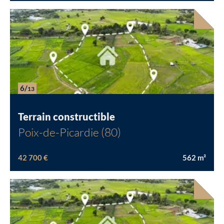
6/
13
Terrain constructible
Poix-de-Picardie (80)
42 700 €
562
m²