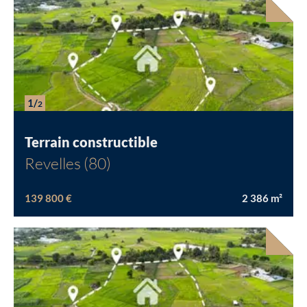
1/
2
Terrain constructible
Revelles (80)
139 800 €
2 386
m²
Chargement...