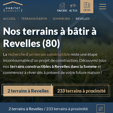
Chargement...
DEVIS
FAVORIS
ACTUS
ACCUEIL
TERRAINS À BÂTIR
SOMME (80)
REVELLES
Nos terrains à bâtir à
Revelles (80)
La
recherche d'un terrain constructible
reste une étape
incontournable d'un projet de construction. Découvrez tous
nos
terrains constructibles à Revelles dans la Somme
et
commencez à rêver dès à présent de votre future maison !
2 terrains à Revelles
233 terrains à proximité
2 terrains
à Revelles
/
233 terrains à proximité