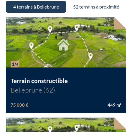
4 terrains à Bellebrune
52 terrains à proximité
1/
4
Terrain constructible
Bellebrune (62)
75 000 €
449
m²