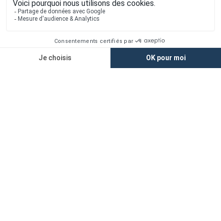
Peut-on regrouper l’achat du terrain et
la construction dans un seul
financement ?
Tous les terrains dans le Pas-De-Calais (400 au
total)
1er constructeur régional de maisons individuelles dans la moitié
nord de la France