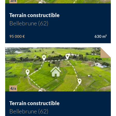
3/
4
Terrain constructible
Bellebrune (62)
95 000 €
630
m²
4/
4
Terrain constructible
Bellebrune (62)