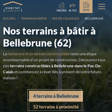
Chargement...
DEVIS
FAVORIS
ACTUS
ACCUEIL
TERRAINS À BÂTIR
PAS-DE-CALAIS (62)
BELLEBRUNE
Nos terrains à bâtir à
Bellebrune (62)
La
recherche d'un terrain constructible
reste une étape
incontournable d'un projet de construction. Découvrez tous
nos
terrains constructibles à Bellebrune dans le Pas-De-
Calais
et commencez à rêver dès à présent de votre future
maison !
4 terrains à Bellebrune
52 terrains à proximité