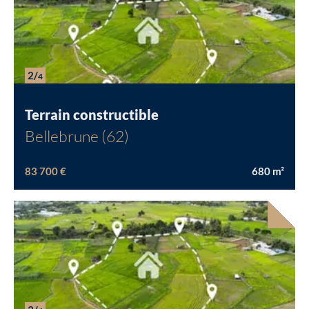
2/
4
Terrain constructible
Bellebrune (62)
83 700 €
680
m²
Chargement...