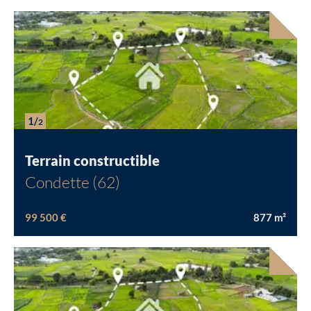
1/
2
Terrain constructible
Condette (62)
99 500 €
877
m²
Chargement...