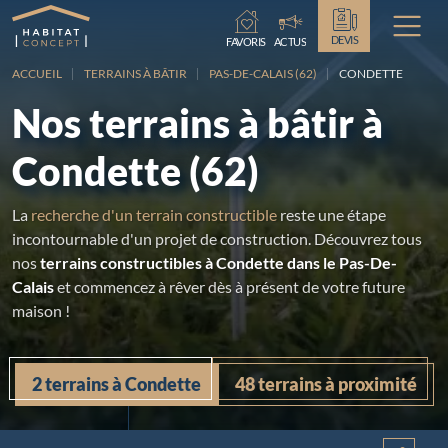
Chargement...
DEVIS
FAVORIS
ACTUS
ACCUEIL
TERRAINS À BÂTIR
PAS-DE-CALAIS (62)
CONDETTE
Nos terrains à bâtir à
Condette (62)
La
recherche d'un terrain constructible
reste une étape
incontournable d'un projet de construction. Découvrez tous
nos
terrains constructibles à Condette dans le Pas-De-
Calais
et commencez à rêver dès à présent de votre future
maison !
2 terrains à Condette
48 terrains à proximité