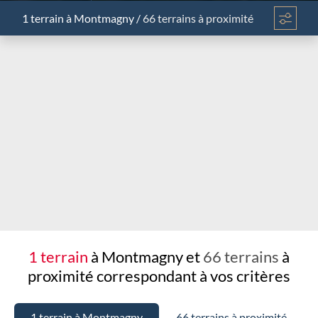
1 terrain
à Montmagny
/
66 terrains à proximité
Chargement...
1 terrain
à Montmagny et
66 terrains
à
proximité
correspondant à vos critères
1 terrain à Montmagny
66 terrains à proximité