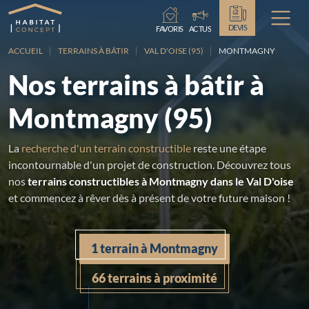
Chargement...
DEVIS
FAVORIS
ACTUS
ACCUEIL
TERRAINS À BÂTIR
VAL D'OISE (95)
MONTMAGNY
Nos terrains à bâtir à
Montmagny (95)
La
recherche d'un terrain constructible
reste une étape
incontournable d'un projet de construction. Découvrez tous
nos
terrains constructibles à Montmagny dans le Val D'oise
et commencez à rêver dès à présent de votre future maison !
1 terrain à Montmagny
66 terrains à proximité