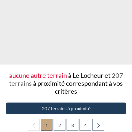
Chargement...
aucune autre terrain
à Le Locheur et
207
terrains
à proximité
correspondant à vos
critères
207 terrains à proximité
1
2
3
4