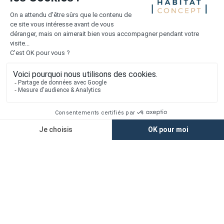
Mentions légales
Vie privée
Plan du site
Accès rapide
Nos agences
Nos maisons
Maisons + Terrains
Terrains à vendre
Financement
Devis construction maison
Filiales
Chargement...