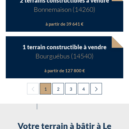
2 terrains constructibles à vendre
Bonnemaison (14260)
à partir de 39 641 €
1 terrain constructible à vendre
Bourguébus (14540)
à partir de 127 800 €
1
2
3
4
Votre terrain à bâtir à Le