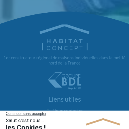
1er constructeur régional de maisons individuelles dans la moitié
nord de la France
Liens utiles
Nous contacter
Alertes offres
Newsletter