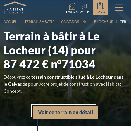
Chargement...
DEVIS
FAVORIS
ACTUS
ACCUEIL
TERRAINS À BÂTIR
CALVADOS (14)
LE LOCHEUR
TERRAI
Terrain à bâtir à Le
Locheur (14) pour
87 472 € n°71034
Découvrez ce
terrain constructible situé à Le Locheur dans
le Calvados
pour votre projet de construction avec Habitat
Concept.
Voir ce terrain en détail