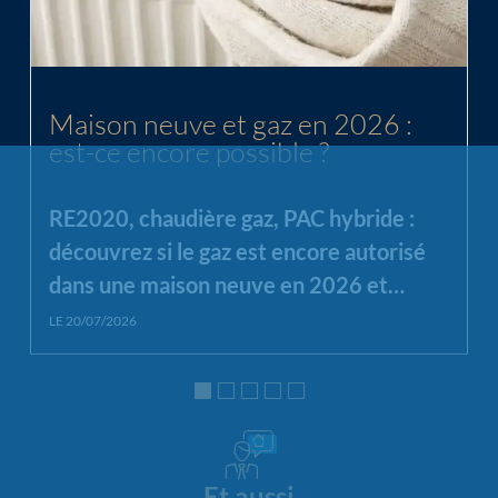
Chargement...
Maison neuve et gaz en 2026 :
est-ce encore possible ?
RE2020, chaudière gaz, PAC hybride :
découvrez si le gaz est encore autorisé
dans une maison neuve en 2026 et
quelles alternatives privilégier.
LE 20/07/2026
Et aussi