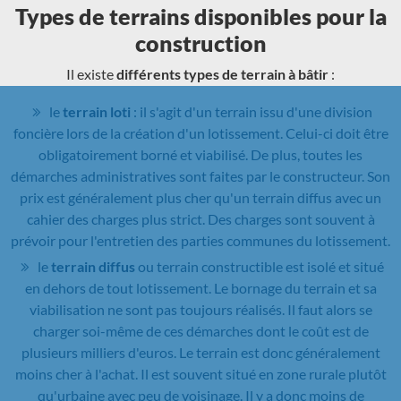
Types de terrains disponibles pour la
construction
Il existe
différents types de terrain à bâtir
:
le
terrain loti
: il s'agit d'un terrain issu d'une division
foncière lors de la création d'un lotissement. Celui-ci doit être
obligatoirement borné et viabilisé. De plus, toutes les
démarches administratives sont faites par le constructeur. Son
prix est généralement plus cher qu'un terrain diffus avec un
cahier des charges plus strict. Des charges sont souvent à
prévoir pour l'entretien des parties communes du lotissement.
le
terrain diffus
ou terrain constructible est isolé et situé
en dehors de tout lotissement. Le bornage du terrain et sa
viabilisation ne sont pas toujours réalisés. Il faut alors se
charger soi-même de ces démarches dont le coût est de
plusieurs milliers d'euros. Le terrain est donc généralement
moins cher à l'achat. Il est souvent situé en zone rurale plutôt
qu'urbaine avec peu de voisinage. Il y a donc moins de