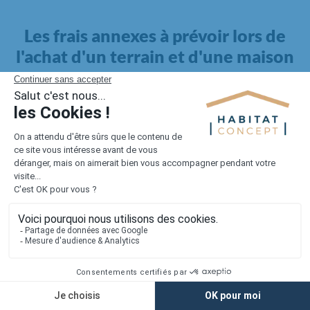
Les frais annexes à prévoir lors de
l'achat d'un terrain et d'une maison
Il faut également intégrer à votre budget, les
frais annexes
pour la maison
. Outre l'achat du terrain et la construction, il
faut prendre en compte la viabilisation si elle n'est pas
proposée par le constructeur. Les frais de raccordements et les
taxes éventuelles coûtent entre 5 000 et 15 000 euros selon la
localisation du terrain et son accès.
Quant aux
frais de notaire
, ils s'élèvent à 2 à 3 % pour l'achat
d'un logement neuf.
Lorsque vous vous tournez vers une maison existante, il sera
nécessaire de faire des travaux de rénovation. Ceux-ci sont
souvent coûteux et doivent être ajoutés au prix de l'achat