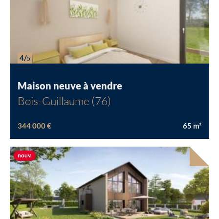
4/
5
Maison neuve à vendre
Bois-Guillaume (76)
344 000 €
65
m²
Nouvelle offre
nouv.