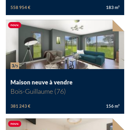
558 954 €
183
m²
Nouvelle offre
nouv.
Chargement...
3/
5
Maison neuve à vendre
Bois-Guillaume (76)
381 243 €
156
m²
Nouvelle offre
nouv.