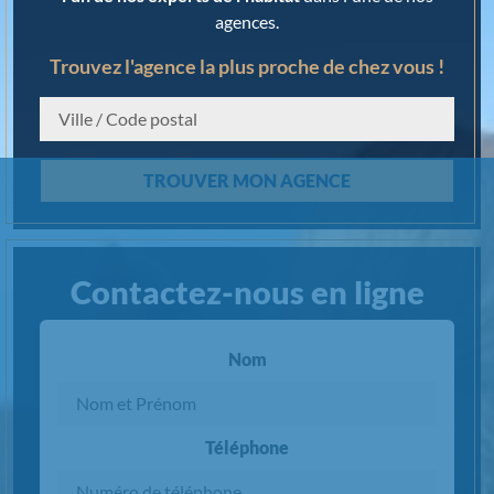
agences.
Trouvez l'agence la plus proche de chez vous !
Chargement...
TROUVER MON AGENCE
Contactez-nous en ligne
Nom
Téléphone