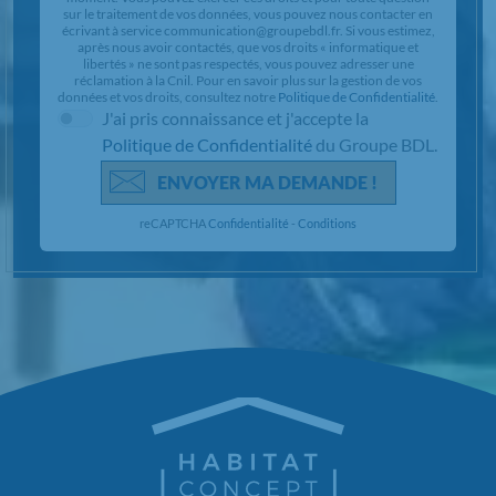
sur le traitement de vos données, vous pouvez nous contacter en
écrivant à service communication@groupebdl.fr. Si vous estimez,
après nous avoir contactés, que vos droits « informatique et
libertés » ne sont pas respectés, vous pouvez adresser une
réclamation à la Cnil. Pour en savoir plus sur la gestion de vos
données et vos droits, consultez notre
Politique de Confidentialité
.
J'ai pris connaissance et j'accepte la
Politique de Confidentialité
du Groupe BDL.
ENVOYER MA DEMANDE !
reCAPTCHA
Confidentialité
-
Conditions