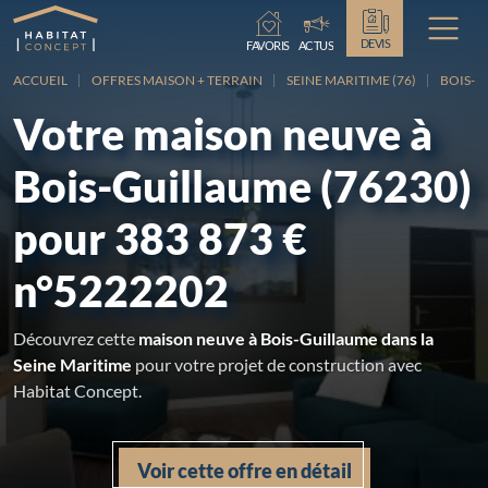
Chargement...
DEVIS
FAVORIS
ACTUS
ACCUEIL
OFFRES MAISON + TERRAIN
SEINE MARITIME (76)
BOIS-G
Votre maison neuve à
Bois-Guillaume (76230)
pour 383 873 €
n°5222202
Découvrez cette
maison neuve à Bois-Guillaume dans la
Seine Maritime
pour votre projet de construction avec
Habitat Concept.
Voir cette offre en détail