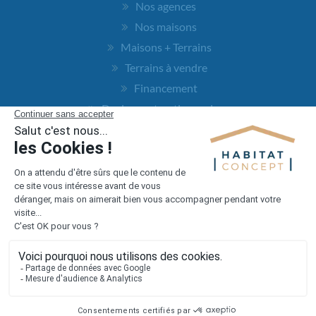
Nos agences
Nos maisons
Maisons + Terrains
Terrains à vendre
Financement
Devis construction maison
Filiales
Chargement...
Retrouvez-nous sur