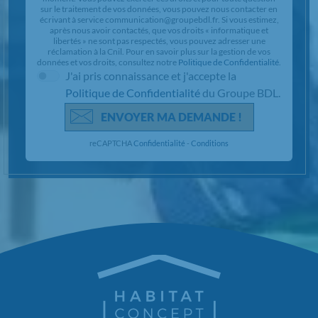
sur le traitement de vos données, vous pouvez nous contacter en
écrivant à service communication@groupebdl.fr. Si vous estimez,
après nous avoir contactés, que vos droits « informatique et
libertés » ne sont pas respectés, vous pouvez adresser une
réclamation à la Cnil. Pour en savoir plus sur la gestion de vos
données et vos droits, consultez notre
Politique de Confidentialité
.
J'ai pris connaissance et j'accepte la
Politique de Confidentialité
du Groupe BDL.
ENVOYER MA DEMANDE !
reCAPTCHA
Confidentialité
-
Conditions