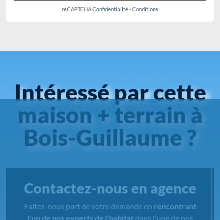
reCAPTCHA
Confidentialité
-
Conditions
Intéressé par cette
maison + terrain à
Bois-Guillaume ?
Contactez-nous en agence
Faites-nous part de votre demande en
rencontrant
l'un de nos experts de l'habitat
dans l'une de nos