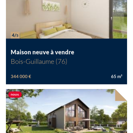
4/
5
Maison neuve à vendre
Bois-Guillaume (76)
344 000 €
65
m²
Nouvelle offre
nouv.