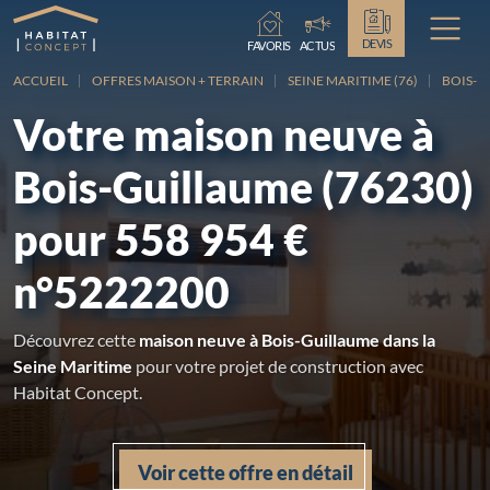
Chargement...
DEVIS
FAVORIS
ACTUS
ACCUEIL
OFFRES MAISON + TERRAIN
SEINE MARITIME (76)
BOIS-G
Votre maison neuve à
Bois-Guillaume (76230)
pour 558 954 €
n°5222200
Découvrez cette
maison neuve à Bois-Guillaume dans la
Seine Maritime
pour votre projet de construction avec
Habitat Concept.
Voir cette offre en détail