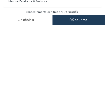
Nos agences
Nos maisons
Maisons + Terrains
Terrains à vendre
Financement
Devis construction maison
Filiales
Chargement...
Retrouvez-nous sur