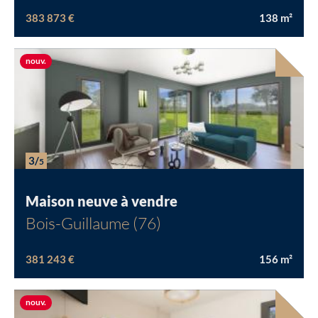
383 873 €
138
m²
Nouvelle offre
nouv.
Chargement...
3/
5
Maison neuve à vendre
Bois-Guillaume (76)
381 243 €
156
m²
Nouvelle offre
nouv.