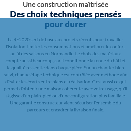
Une construction maîtrisée
Des choix techniques pensés
pour durer
La RE2020 sert de base aux projets récents pour travailler
l’isolation, limiter les consommations et améliorer le confort
au fil des saisons en Normandie. Le choix des matériaux
compte aussi beaucoup, car il conditionne la tenue du bâti et
la qualité ressentie dans chaque pièce. Sur un chantier bien
suivi, chaque étape technique est contrôlée avec méthode afin
d’éviter les écarts entre plans et réalisation. C’est aussi ce qui
permet d’obtenir une maison cohérente avec votre usage, qu’il
s’agisse d’un plain-pied ou d’une configuration plus familiale.
Une garantie constructeur vient sécuriser l’ensemble du
parcours et encadrer la livraison finale.