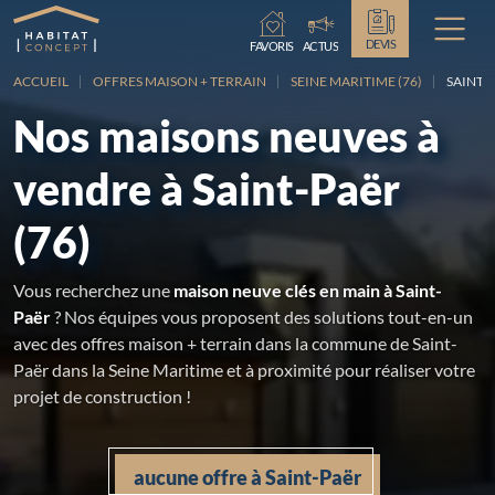
Chargement...
DEVIS
FAVORIS
ACTUS
ACCUEIL
OFFRES MAISON + TERRAIN
SEINE MARITIME (76)
SAINT-
Nos maisons neuves à
vendre à Saint-Paër
(76)
Vous recherchez une
maison neuve clés en main à Saint-
Paër
? Nos équipes vous proposent des solutions tout-en-un
avec des offres maison + terrain dans la commune de Saint-
Paër dans la Seine Maritime et à proximité pour réaliser votre
projet de construction !
aucune offre à Saint-Paër