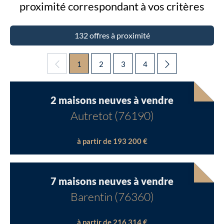
proximité
correspondant à vos critères
132 offres à proximité
1
2
3
4
2 maisons neuves à vendre
Autretot (76190)
à partir de 193 200 €
7 maisons neuves à vendre
Barentin (76360)
à partir de 216 314 €