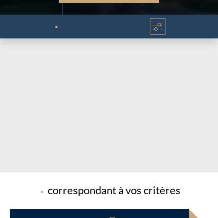
Chargement...
Chargement...
correspondant à vos critères
Chargement...