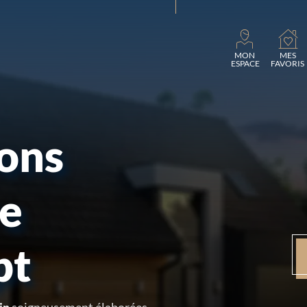
Charge
MON
MES
ESPACE
FAVORIS
sons
re
pt