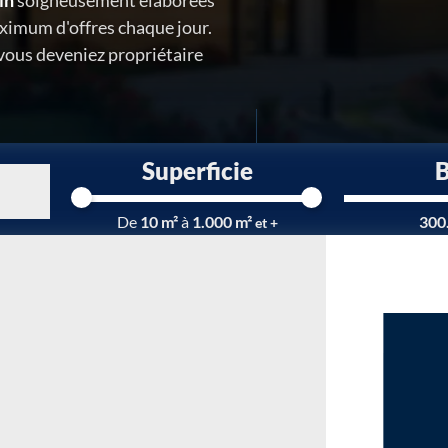
in
soigneusement élaborées
ximum d'offres chaque jour.
 vous deveniez propriétaire
Superficie
Chargement...
De
10 m²
à
1.000 m²
300
et +