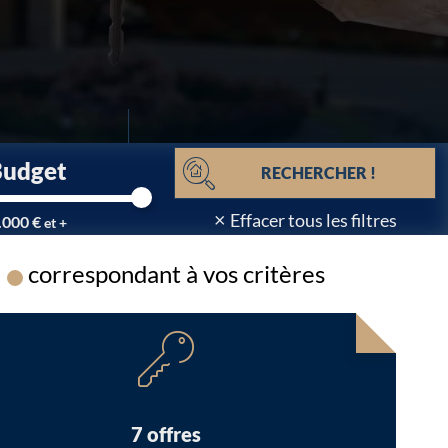
Budget
RECHERCHER !
×
Effacer tous les filtres
.000 €
et +
correspondant à vos critères
Chargement...
7 offres