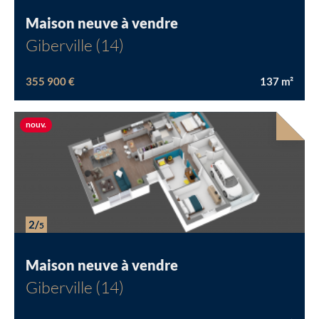
1/
5
Maison neuve à vendre
Giberville (14)
355 900 €
137
m²
Nouvelle offre
nouv.