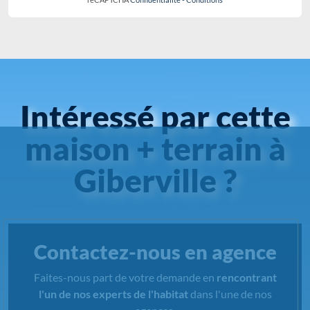
Email
Chargement...
S'INSCRIRE !
reCAPTCHA
Confidentialité
-
Conditions
Intéressé par cette
maison + terrain à
Giberville ?