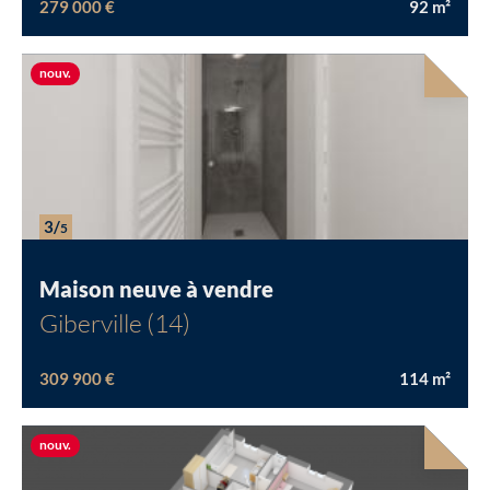
2/
5
Maison neuve à vendre
Giberville (14)
279 000 €
92
m²
Nouvelle offre
nouv.
Chargement...
3/
5
Maison neuve à vendre
Giberville (14)