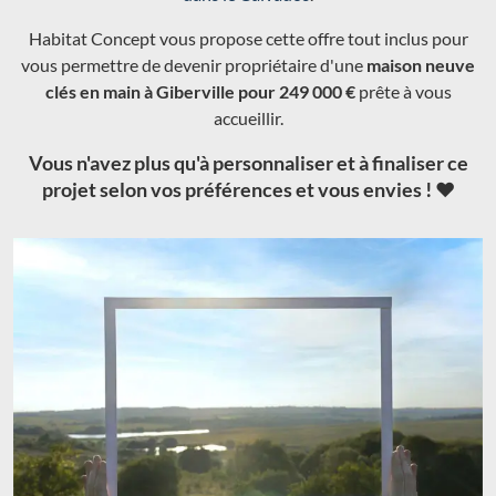
Giberville (14) pour 249 000 €
offre n°5255701
Nos équipes travaillent au quotidien avec un vaste réseau de
partenaires, soigneusement choisis et encadrés pour vous
proposer un maximum d'
offres maisons et terrains tout inclus
dans le Calvados
.
Habitat Concept vous propose cette offre tout inclus pour
vous permettre de devenir propriétaire d'une
maison neuve
clés en main à Giberville pour 249 000 €
prête à vous
accueillir.
Vous n'avez plus qu'à personnaliser et à finaliser ce
projet selon vos préférences et vous envies ! ❤️