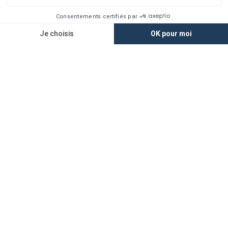
Vie privée
Plan du site
Accès rapide
Nos agences
Nos maisons
Maisons + Terrains
Terrains à vendre
Financement
Devis construction maison
Filiales
Chargement...