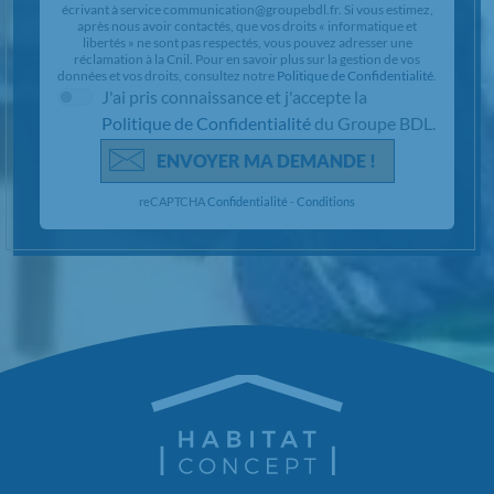
partagées entre les pôles d'expertise du Groupe (Construction
CCMI, Rénovation, Extension, Aménagements Intérieurs et
Extérieurs, Agence immobilière) pour vous proposer des solutions
adaptées à l'évolution de votre projet. Vous disposez d'un droit
d'accès, de rectification et d'effacement de vos données ou
exercer votre droit à la limitation du traitement de vos données.
Vous pouvez également
vous opposer au partage de vos
informations au sein du Groupe
à des fins de prospection à tout
moment. Vous pouvez exercer ces droits et pour toute question
sur le traitement de vos données, vous pouvez nous contacter en
écrivant à service communication@groupebdl.fr. Si vous estimez,
après nous avoir contactés, que vos droits « informatique et
libertés » ne sont pas respectés, vous pouvez adresser une
réclamation à la Cnil. Pour en savoir plus sur la gestion de vos
données et vos droits, consultez notre
Politique de Confidentialité
.
J'ai pris connaissance et j'accepte la
Politique de Confidentialité
du Groupe BDL.
ENVOYER MA DEMANDE !
reCAPTCHA
Confidentialité
-
Conditions