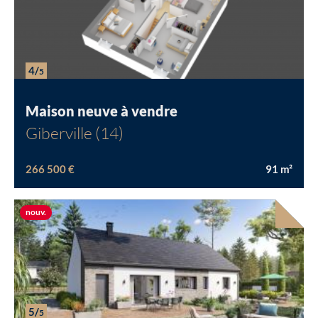
309 900 €
114
m²
Nouvelle offre
nouv.
4/
5
Maison neuve à vendre
Giberville (14)
266 500 €
91
m²