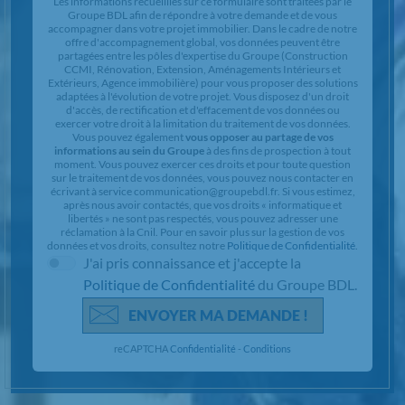
Les informations recueillies sur ce formulaire sont traitées par le
Groupe BDL afin de répondre à votre demande et de vous
accompagner dans votre projet immobilier. Dans le cadre de notre
offre d'accompagnement global, vos données peuvent être
partagées entre les pôles d'expertise du Groupe (Construction
CCMI, Rénovation, Extension, Aménagements Intérieurs et
Extérieurs, Agence immobilière) pour vous proposer des solutions
adaptées à l'évolution de votre projet. Vous disposez d'un droit
d'accès, de rectification et d'effacement de vos données ou
exercer votre droit à la limitation du traitement de vos données.
Vous pouvez également
vous opposer au partage de vos
informations au sein du Groupe
à des fins de prospection à tout
moment. Vous pouvez exercer ces droits et pour toute question
sur le traitement de vos données, vous pouvez nous contacter en
écrivant à service communication@groupebdl.fr. Si vous estimez,
après nous avoir contactés, que vos droits « informatique et
libertés » ne sont pas respectés, vous pouvez adresser une
réclamation à la Cnil. Pour en savoir plus sur la gestion de vos
données et vos droits, consultez notre
Politique de Confidentialité
.
J'ai pris connaissance et j'accepte la
Politique de Confidentialité
du Groupe BDL.
ENVOYER MA DEMANDE !
reCAPTCHA
Confidentialité
-
Conditions