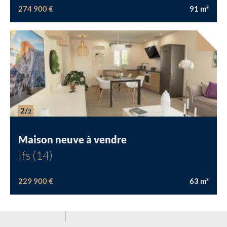
274 900 €
91
m²
Chargement...
2/
2
Maison neuve à vendre
Ifs (14)
229 900 €
63
m²