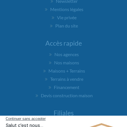
Newsletter
Mentions légales
Vie privée
Plan du site
Accès rapide
Nos agences
Nos maisons
Maisons + Terrains
Terrains à vendre
Financement
Devis construction maison
Filiales