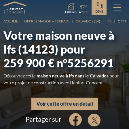
Chargement...
DEVIS
FAVORIS
ACTUS
ACCUEIL
OFFRES MAISON + TERRAIN
CALVADOS (14)
IFS
OFFRE 
Votre maison neuve à
Ifs (14123) pour
259 900 € n°5256291
Découvrez cette
maison neuve à Ifs dans le Calvados
pour
votre projet de construction avec Habitat Concept.
Voir cette offre en détail
Partager sur