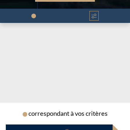
Chargement...
Chargement...
correspondant à vos critères
Chargement...