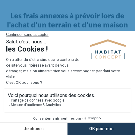
Les frais annexes à prévoir lors de
l'achat d'un terrain et d'une maison
Il faut également intégrer à votre budget, les
frais annexes
pour la maison
. Outre l'achat du terrain et la construction, il
faut prendre en compte la viabilisation si elle n'est pas
proposée par le constructeur. Les frais de raccordements et les
taxes éventuelles coûtent entre 5 000 et 15 000 euros selon la
localisation du terrain et son accès.
Quant aux
frais de notaire
, ils s'élèvent à 2 à 3 % pour l'achat
d'un logement neuf.
Lorsque vous vous tournez vers une maison existante, il sera
nécessaire de faire des travaux de rénovation. Ceux-ci sont
souvent coûteux et doivent être ajoutés au prix de l'achat