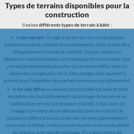
Types de terrains disponibles pour la
construction
Il existe
différents types de terrain à bâtir
:
le
terrain loti
: il s'agit d'un terrain issu d'une division
foncière lors de la création d'un lotissement. Celui-ci doit être
obligatoirement borné et viabilisé. De plus, toutes les
démarches administratives sont faites par le constructeur. Son
prix est généralement plus cher qu'un terrain diffus avec un
cahier des charges plus strict. Des charges sont souvent à
prévoir pour l'entretien des parties communes du lotissement.
le
terrain diffus
ou terrain constructible est isolé et situé
en dehors de tout lotissement. Le bornage du terrain et sa
viabilisation ne sont pas toujours réalisés. Il faut alors se
charger soi-même de ces démarches dont le coût est de
plusieurs milliers d'euros. Le terrain est donc généralement
moins cher à l'achat. Il est souvent situé en zone rurale plutôt
qu'urbaine avec peu de voisinage. Il y a donc moins de