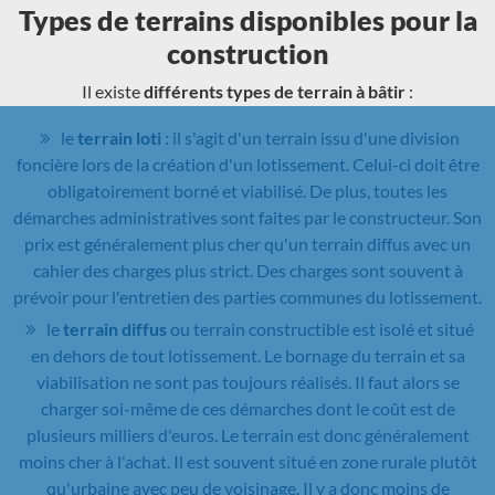
Types de terrains disponibles pour la
construction
Il existe
différents types de terrain à bâtir
:
le
terrain loti
: il s'agit d'un terrain issu d'une division
foncière lors de la création d'un lotissement. Celui-ci doit être
obligatoirement borné et viabilisé. De plus, toutes les
démarches administratives sont faites par le constructeur. Son
prix est généralement plus cher qu'un terrain diffus avec un
cahier des charges plus strict. Des charges sont souvent à
prévoir pour l'entretien des parties communes du lotissement.
le
terrain diffus
ou terrain constructible est isolé et situé
en dehors de tout lotissement. Le bornage du terrain et sa
viabilisation ne sont pas toujours réalisés. Il faut alors se
charger soi-même de ces démarches dont le coût est de
plusieurs milliers d'euros. Le terrain est donc généralement
moins cher à l'achat. Il est souvent situé en zone rurale plutôt
qu'urbaine avec peu de voisinage. Il y a donc moins de