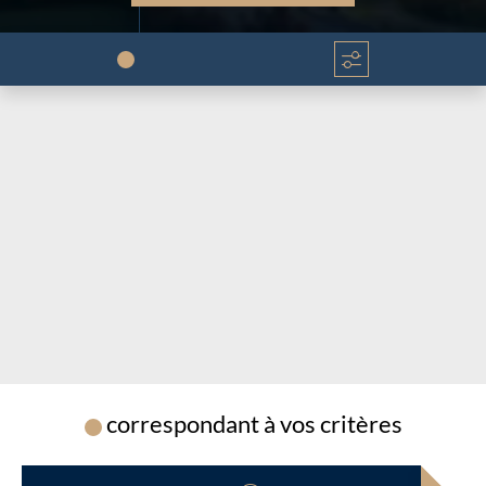
Chargement...
Chargement...
correspondant à vos critères
Chargement...