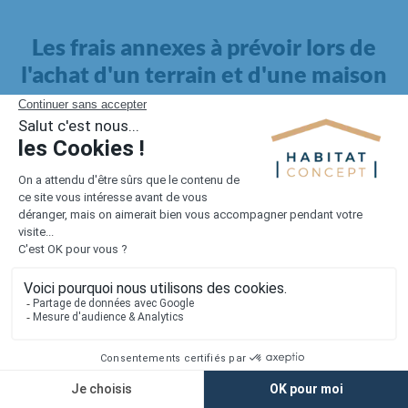
Les frais annexes à prévoir lors de
l'achat d'un terrain et d'une maison
Il faut également intégrer à votre budget, les
frais annexes
pour la maison
. Outre l'achat du terrain et la construction, il
faut prendre en compte la viabilisation si elle n'est pas
proposée par le constructeur. Les frais de raccordements et les
taxes éventuelles coûtent entre 5 000 et 15 000 euros selon la
localisation du terrain et son accès.
Quant aux
frais de notaire
, ils s'élèvent à 2 à 3 % pour l'achat
d'un logement neuf.
Lorsque vous vous tournez vers une maison existante, il sera
nécessaire de faire des travaux de rénovation. Ceux-ci sont
souvent coûteux et doivent être ajoutés au prix de l'achat