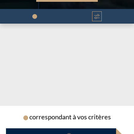
Chargement...
Chargement...
correspondant à vos critères
Chargement...