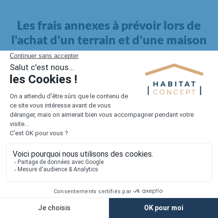
Les frais annexes à prévoir lors de
l'achat d'un terrain et d'une maison
Il faut également intégrer à votre budget, les
frais annexes
pour la maison
. Outre l'achat du terrain et la construction, il
faut prendre en compte la viabilisation si elle n'est pas
proposée par le constructeur. Les frais de raccordements et les
taxes éventuelles coûtent entre 5 000 et 15 000 euros selon la
localisation du terrain et son accès.
Quant aux
frais de notaire
, ils s'élèvent à 2 à 3 % pour l'achat
d'un logement neuf.
Lorsque vous vous tournez vers une maison existante, il sera
nécessaire de faire des travaux de rénovation. Ceux-ci sont
souvent coûteux et doivent être ajoutés au prix de l'achat