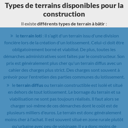
Types de terrains disponibles pour la
construction
Il existe
différents types de terrain à bâtir
:
le
terrain loti
: il s'agit d'un terrain issu d'une division
foncière lors de la création d'un lotissement. Celui-ci doit être
obligatoirement borné et viabilisé. De plus, toutes les
démarches administratives sont faites par le constructeur. Son
prix est généralement plus cher qu'un terrain diffus avec un
cahier des charges plus strict. Des charges sont souvent à
prévoir pour l'entretien des parties communes du lotissement.
le
terrain diffus
ou terrain constructible est isolé et situé
en dehors de tout lotissement. Le bornage du terrain et sa
viabilisation ne sont pas toujours réalisés. Il faut alors se
charger soi-même de ces démarches dont le coût est de
plusieurs milliers d'euros. Le terrain est donc généralement
moins cher à l'achat. Il est souvent situé en zone rurale plutôt
qu'urbaine avec peu de voisinage. Il y a donc moins de