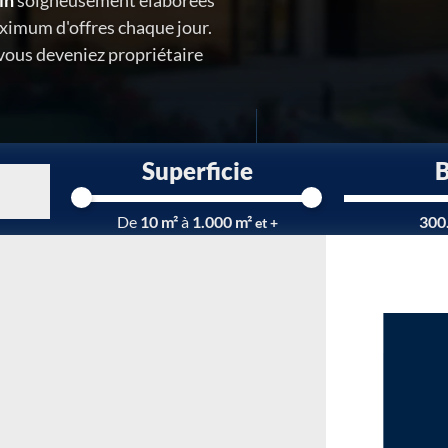
in
soigneusement élaborées
ximum d'offres chaque jour.
 vous deveniez propriétaire
Superficie
Chargement...
De
10 m²
à
1.000 m²
300
et +