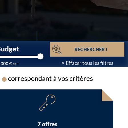
Budget
RECHERCHER !
×
Effacer tous les filtres
.000 €
et +
correspondant à vos critères
Chargement...
7 offres