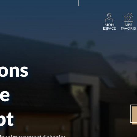
Chargement
MON
MES
ESPACE
FAVORIS
sons
re
pt