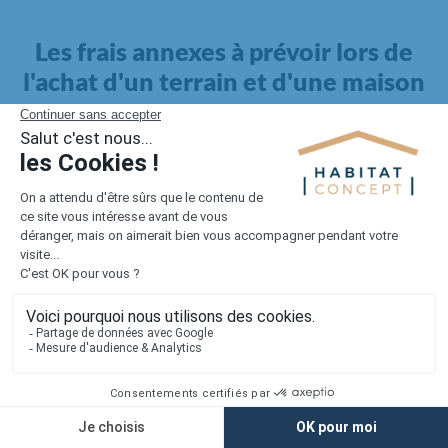
Les frais annexes à prévoir lors de
l'achat d'un terrain et d'une maison
Il faut également intégrer à votre budget, les
frais annexes
pour la maison
. Outre l'achat du terrain et la construction, il
faut prendre en compte la viabilisation si elle n'est pas
proposée par le constructeur. Les frais de raccordements et les
taxes éventuelles coûtent entre 5 000 et 15 000 euros selon la
localisation du terrain et son accès.
Quant aux
frais de notaire
, ils s'élèvent à 2 à 3 % pour l'achat
d'un logement neuf.
Lorsque vous vous tournez vers une maison existante, il sera
nécessaire de faire des travaux de rénovation. Ceux-ci sont
souvent coûteux et doivent être ajoutés au prix de l'achat