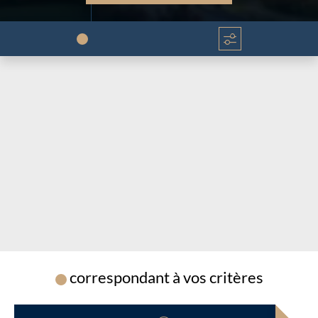
Chargement...
Chargement...
correspondant à vos critères
Chargement...