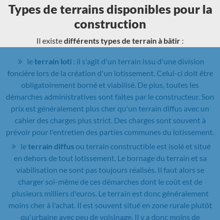
Types de terrains disponibles pour la
construction
Il existe
différents types de terrain à bâtir
:
le
terrain loti
: il s'agit d'un terrain issu d'une division
foncière lors de la création d'un lotissement. Celui-ci doit être
obligatoirement borné et viabilisé. De plus, toutes les
démarches administratives sont faites par le constructeur. Son
prix est généralement plus cher qu'un terrain diffus avec un
cahier des charges plus strict. Des charges sont souvent à
prévoir pour l'entretien des parties communes du lotissement.
le
terrain diffus
ou terrain constructible est isolé et situé
en dehors de tout lotissement. Le bornage du terrain et sa
viabilisation ne sont pas toujours réalisés. Il faut alors se
charger soi-même de ces démarches dont le coût est de
plusieurs milliers d'euros. Le terrain est donc généralement
moins cher à l'achat. Il est souvent situé en zone rurale plutôt
qu'urbaine avec peu de voisinage. Il y a donc moins de