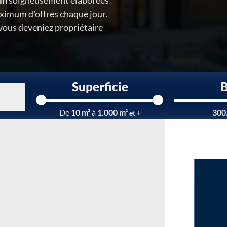
in
soigneusement élaborées
ximum d'offres chaque jour.
 vous deveniez propriétaire
Superficie
Chargement...
De
10 m²
à
1.000 m²
300
et +