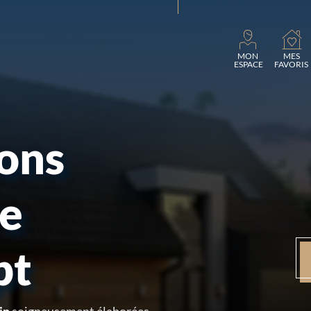
Charg
MON
MES
ESPACE
FAVORIS
sons
re
pt