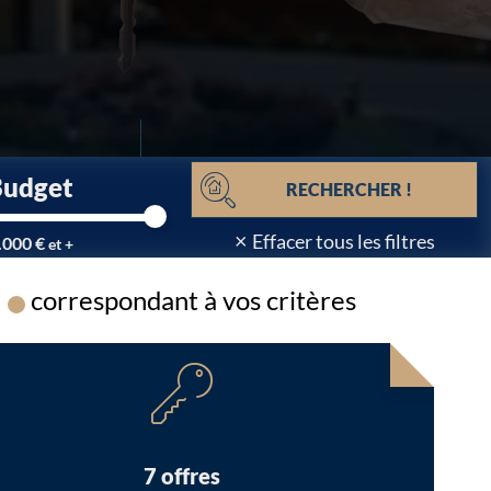
Budget
RECHERCHER !
×
Effacer tous les filtres
.000 €
et +
correspondant à vos critères
Chargement...
7 offres