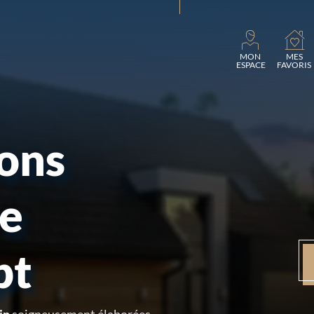
Charg
MON
MES
ESPACE
FAVORIS
sons
re
pt