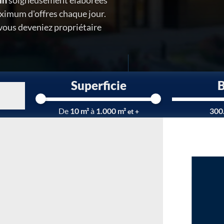
in
soigneusement élaborées
ximum d'offres chaque jour.
 vous deveniez propriétaire
Superficie
Chargement...
De
10 m²
à
1.000 m²
300
et +