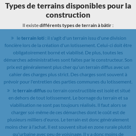
Types de terrains disponibles pour la
construction
Il existe
différents types de terrain à bâtir
:
le
terrain loti
: il s'agit d'un terrain issu d'une division
foncière lors de la création d'un lotissement. Celui-ci doit être
obligatoirement borné et viabilisé. De plus, toutes les
démarches administratives sont faites par le constructeur. Son
prix est généralement plus cher qu'un terrain diffus avec un
cahier des charges plus strict. Des charges sont souvent à
prévoir pour l'entretien des parties communes du lotissement.
le
terrain diffus
ou terrain constructible est isolé et situé
en dehors de tout lotissement. Le bornage du terrain et sa
viabilisation ne sont pas toujours réalisés. Il faut alors se
charger soi-même de ces démarches dont le coût est de
plusieurs milliers d'euros. Le terrain est donc généralement
moins cher à l'achat. Il est souvent situé en zone rurale plutôt
qu'urbaine avec peu de voisinage. Il y a donc moins de