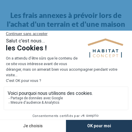
Les frais annexes à prévoir lors de
l'achat d'un terrain et d'une maison
Il faut également intégrer à votre budget, les
frais annexes
pour la maison
. Outre l'achat du terrain et la construction, il
faut prendre en compte la viabilisation si elle n'est pas
proposée par le constructeur. Les frais de raccordements et les
taxes éventuelles coûtent entre 5 000 et 15 000 euros selon la
localisation du terrain et son accès.
Quant aux
frais de notaire
, ils s'élèvent à 2 à 3 % pour l'achat
d'un logement neuf.
Lorsque vous vous tournez vers une maison existante, il sera
nécessaire de faire des travaux de rénovation. Ceux-ci sont
souvent coûteux et doivent être ajoutés au prix de l'achat