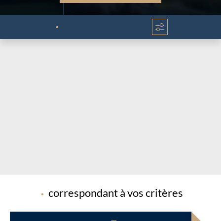
Chargement...
Chargement...
correspondant à vos critères
Chargement...