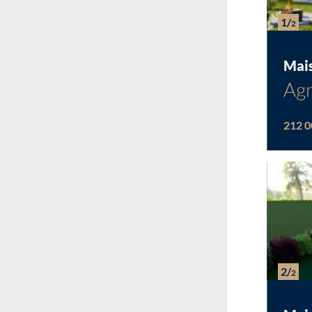
1/
2
Mai
Agn
212 0
2/
2