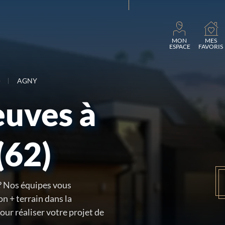
Charg
MON
MES
ESPACE
FAVORIS
)
AGNY
euves à
(62)
? Nos équipes vous
n + terrain dans la
ur réaliser votre projet de