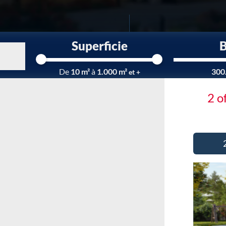
Superficie
Chargement...
De
10 m²
à
1.000 m²
300
et +
2 o