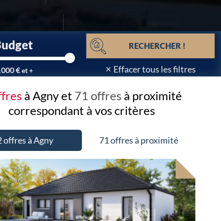
Budget
RECHERCHER !
×
Effacer tous les filtres
.000 €
et +
ffres
à Agny et
71 offres
à proximité
correspondant à vos critères
2 offres à Agny
71 offres à proximité