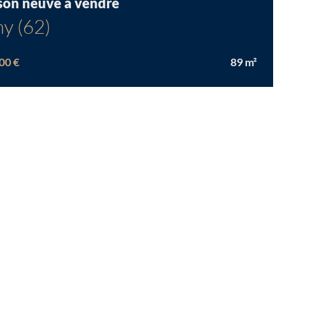
son neuve à vendre
y (62)
00 €
89
m²