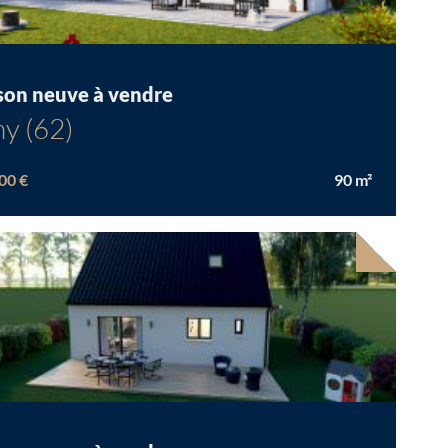
son neuve à vendre
y (62)
00 €
90
m²
Chargement...