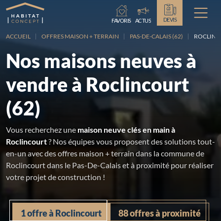
Chargement...
DEVIS
FAVORIS
ACTUS
ACCUEIL
OFFRES MAISON + TERRAIN
PAS-DE-CALAIS (62)
ROCLIN
Nos maisons neuves à
vendre à Roclincourt
(62)
Vous recherchez une
maison neuve clés en main à
Roclincourt
? Nos équipes vous proposent des solutions tout-
en-un avec des offres maison + terrain dans la commune de
Roclincourt dans le Pas-De-Calais et à proximité pour réaliser
votre projet de construction !
1 offre à Roclincourt
88 offres à proximité