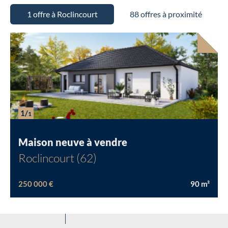
1 offre à Roclincourt
88 offres à proximité
Chargement...
1/
1
Maison neuve à vendre
Roclincourt (62)
250 000 €
90
m²