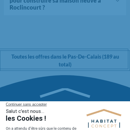
pour construire sa maison neuve à
Roclincourt ?
Toutes les offres dans le Pas-De-Calais (189 au
total)
1er constructeur régional de maisons individuelles dans la moitié
nord de la France