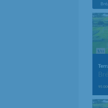
Bré
1/
11
Terr
Bré
95 00