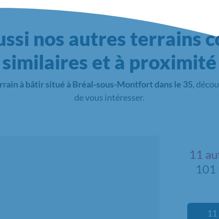
ssi nos autres terrains c
similaires et à proximité
rrain à bâtir situé à Bréal-sous-Montfort dans le 35
, décou
de vous intéresser.
11 au
101 
11 