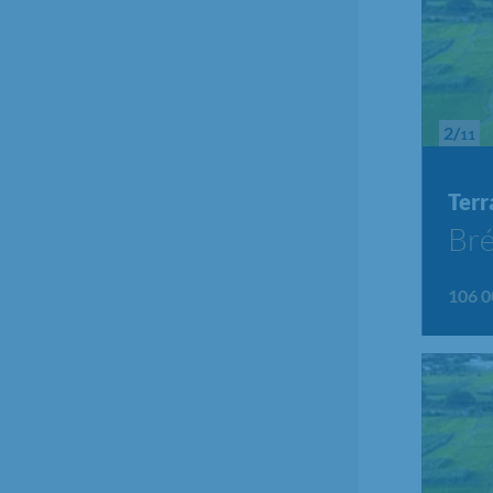
2/
11
Terr
Bré
106 0