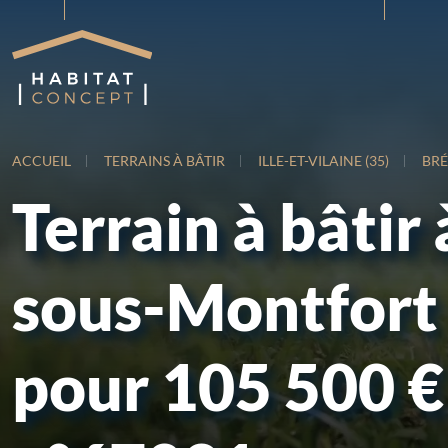
ACCUEIL
TERRAINS À BÂTIR
ILLE-ET-VILAINE (35)
BR
Terrain à bâtir 
sous-Montfort 
pour 105 500 €