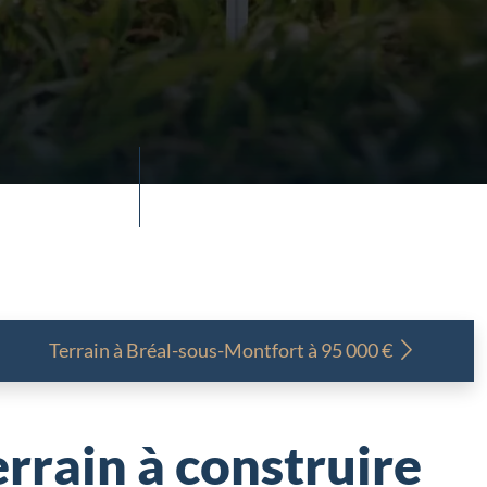
Terrain à
Bréal-sous-Montfort à 95 000 €
rrain à construire