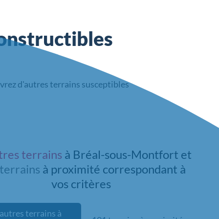
onstructibles
vrez d'autres terrains susceptibles
tres terrains
à Bréal-sous-Montfort et
terrains
à proximité
correspondant à
vos critères
autres terrains à