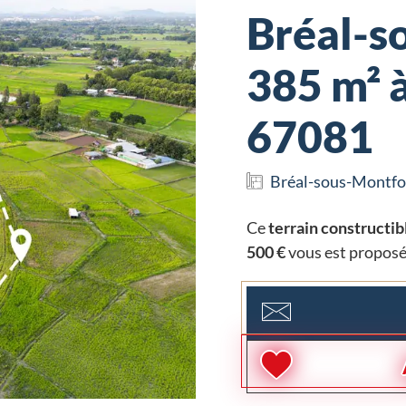
Bréal-s
385 m² à
67081
Bréal-sous-Montfo
Ce
terrain constructib
500 €
vous est proposé