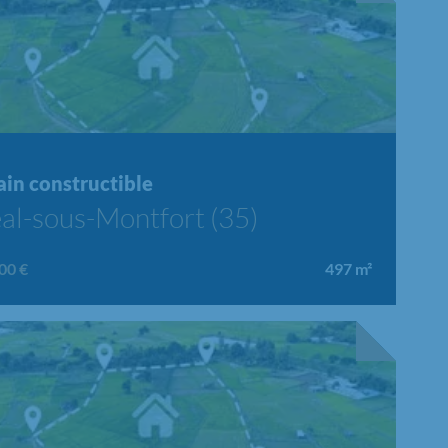
ain constructible
al-sous-Montfort (35)
00 €
497
m²