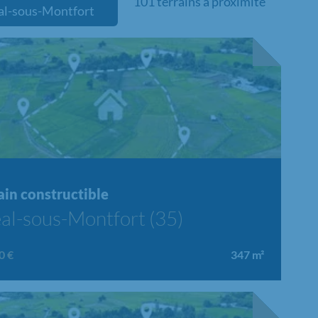
101 terrains à proximité
al-sous-Montfort
ain constructible
al-sous-Montfort (35)
0 €
347
m²