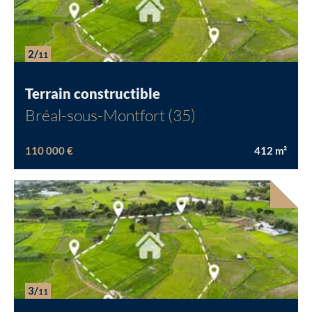
2/
11
Terrain constructible
Bréal-sous-Montfort (35)
110 000 €
412
m²
3/
11