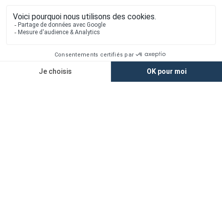
Accès rapide
Nos agences
Nos maisons
Maisons + Terrains
Terrains à vendre
Financement
Devis construction maison
Filiales
Chargement...
Retrouvez-nous sur