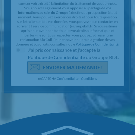
exercer votre droit à la limitation du traitement de vos données.
Vous pouvez également
vous opposer au partage de vos
informations au sein du Groupe
à des fins de prospection à tout
moment. Vous pouvez exercer ces droits et pour toute question
sur le traitement de vos données, vous pouvez nous contacter en
écrivant à service communication@groupebdl.fr. Si vous estimez,
après nous avoir contactés, que vos droits « informatique et
libertés » ne sont pas respectés, vous pouvez adresser une
réclamation à la Cnil. Pour en savoir plus sur la gestion de vos
données et vos droits, consultez notre
Politique de Confidentialité
.
J'ai pris connaissance et j'accepte la
Politique de Confidentialité
du Groupe BDL.
ENVOYER MA DEMANDE !
reCAPTCHA
Confidentialité
-
Conditions