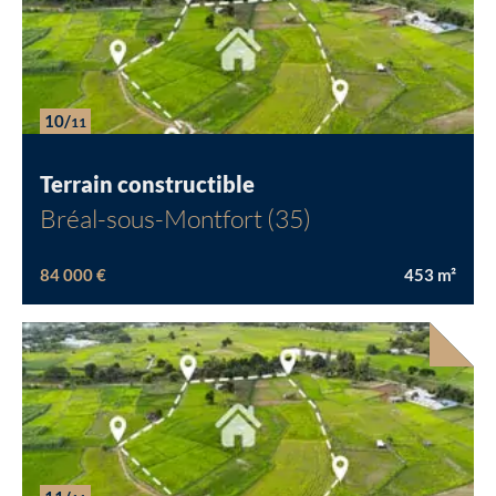
10/
11
Terrain constructible
Bréal-sous-Montfort (35)
84 000 €
453
m²