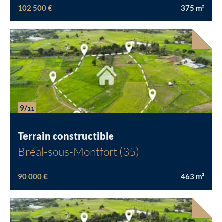
102 500 €
375
m²
9/
11
Terrain constructible
Bréal-sous-Montfort (35)
90 000 €
463
m²