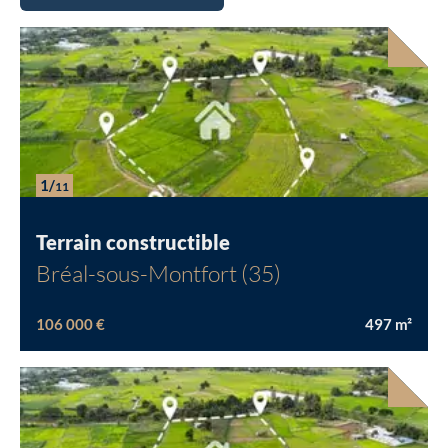
1/
11
Terrain constructible
Bréal-sous-Montfort (35)
106 000 €
497
m²