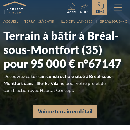
Chargement...
DEVIS
FAVORIS
ACTUS
ACCUEIL
TERRAINS À BÂTIR
ILLE-ET-VILAINE (35)
BRÉAL-SOUS-MO
Terrain à bâtir à Bréal-
sous-Montfort (35)
pour 95 000 € n°67147
Découvrez ce
terrain constructible situé à Bréal-sous-
Montfort dans l'Ille-Et-Vilaine
pour votre projet de
construction avec Habitat Concept.
Voir ce terrain en détail