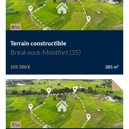
Chargement...
6/
11
Terrain constructible
Bréal-sous-Montfort (35)
105 500 €
385
m²
7/
11