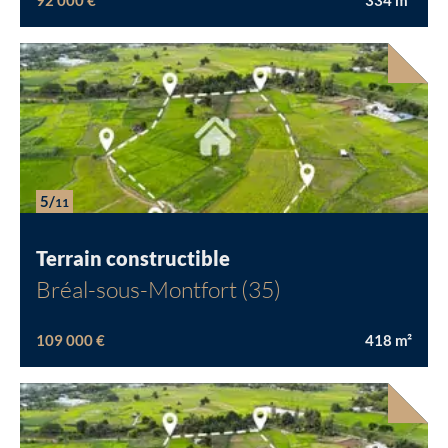
92 000 €
334
m²
5/
11
Terrain constructible
Bréal-sous-Montfort (35)
109 000 €
418
m²