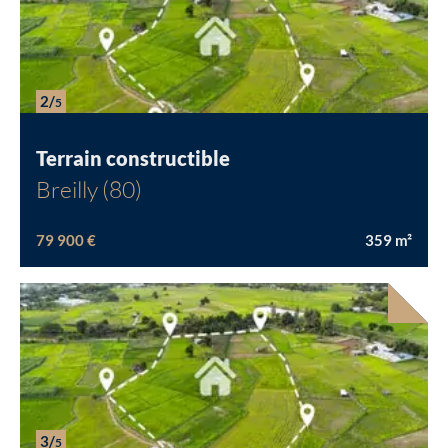
2/
5
Terrain constructible
Breilly (80)
79 900 €
359
m²
Chargement...
3/
5