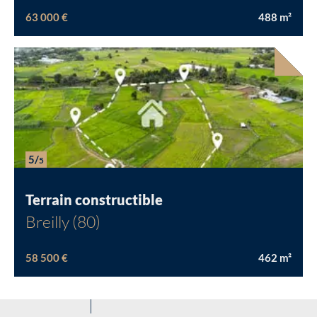
63 000 €
488
m²
5/
5
Terrain constructible
Breilly (80)
58 500 €
462
m²