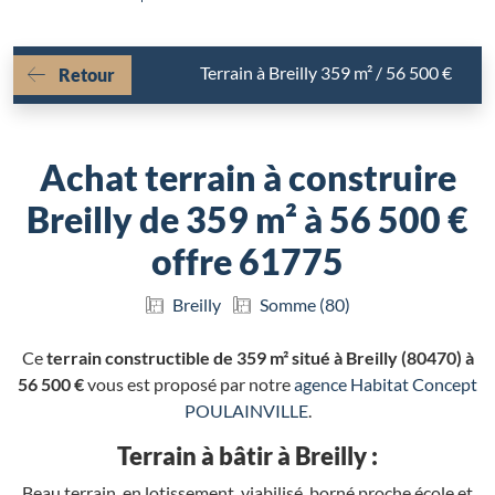
Terrain à Breilly 359 m² / 56 500 €
Retour
Achat terrain à construire
Breilly de 359 m² à 56 500 €
offre 61775
Breilly
Somme (80)
Ce
terrain constructible de 359 m² situé à Breilly (80470) à
56 500 €
vous est proposé par notre
agence Habitat Concept
POULAINVILLE
.
Terrain à bâtir à Breilly :
Beau terrain, en lotissement, viabilisé, borné proche école et