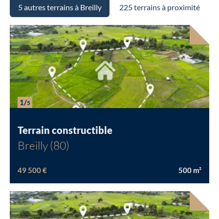
5 autres terrains à Breilly
225 terrains à proximité
1/
5
Terrain constructible
Breilly (80)
49 500 €
500
m²