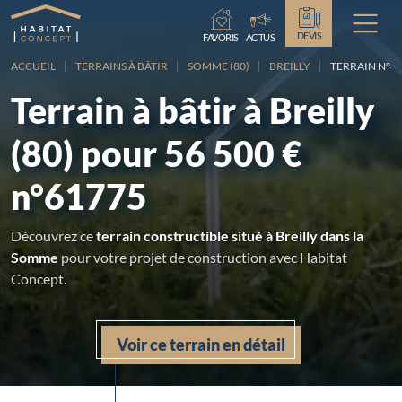
Chargement...
DEVIS
FAVORIS
ACTUS
ACCUEIL
TERRAINS À BÂTIR
SOMME (80)
BREILLY
TERRAIN N°617
Terrain à bâtir à Breilly
(80) pour 56 500 €
n°61775
Découvrez ce
terrain constructible situé à Breilly dans la
Somme
pour votre projet de construction avec Habitat
Concept.
Voir ce terrain en détail