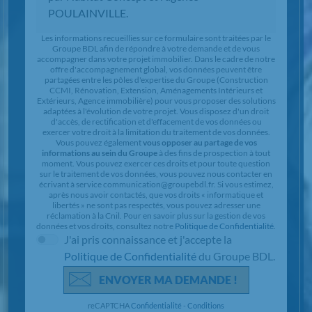
Chargement...
Les informations recueillies sur ce formulaire sont traitées par le
Groupe BDL afin de répondre à votre demande et de vous
accompagner dans votre projet immobilier. Dans le cadre de notre
offre d'accompagnement global, vos données peuvent être
partagées entre les pôles d'expertise du Groupe (Construction
CCMI, Rénovation, Extension, Aménagements Intérieurs et
Extérieurs, Agence immobilière) pour vous proposer des solutions
adaptées à l'évolution de votre projet. Vous disposez d'un droit
d'accès, de rectification et d'effacement de vos données ou
exercer votre droit à la limitation du traitement de vos données.
Vous pouvez également
vous opposer au partage de vos
informations au sein du Groupe
à des fins de prospection à tout
moment. Vous pouvez exercer ces droits et pour toute question
sur le traitement de vos données, vous pouvez nous contacter en
écrivant à service communication@groupebdl.fr. Si vous estimez,
après nous avoir contactés, que vos droits « informatique et
libertés » ne sont pas respectés, vous pouvez adresser une
réclamation à la Cnil. Pour en savoir plus sur la gestion de vos
données et vos droits, consultez notre
Politique de Confidentialité
.
J'ai pris connaissance et j'accepte la
Politique de Confidentialité
du Groupe BDL.
ENVOYER MA DEMANDE !
reCAPTCHA
Confidentialité
-
Conditions