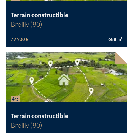
Terrain constructible
Breilly (80)
79 900 €
688
m²
4/
5
Terrain constructible
Breilly (80)