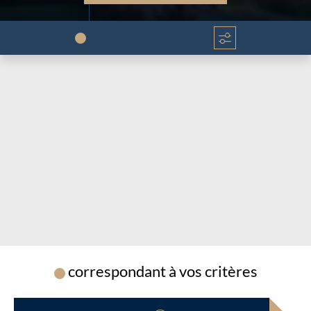
Chargement...
Chargement...
correspondant à vos critères
Chargement...