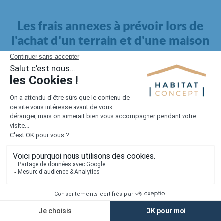
Les frais annexes à prévoir lors de
l'achat d'un terrain et d'une maison
Il faut également intégrer à votre budget, les
frais annexes
pour la maison
. Outre l'achat du terrain et la construction, il
faut prendre en compte la viabilisation si elle n'est pas
proposée par le constructeur. Les frais de raccordements et les
taxes éventuelles coûtent entre 5 000 et 15 000 euros selon la
localisation du terrain et son accès.
Quant aux
frais de notaire
, ils s'élèvent à 2 à 3 % pour l'achat
d'un logement neuf.
Lorsque vous vous tournez vers une maison existante, il sera
nécessaire de faire des travaux de rénovation. Ceux-ci sont
souvent coûteux et doivent être ajoutés au prix de l'achat