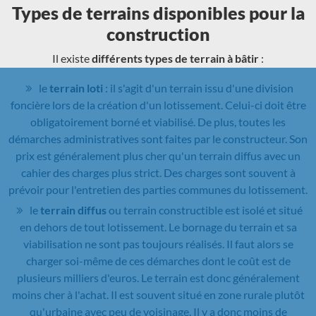
Types de terrains disponibles pour la
construction
Il existe
différents types de terrain à bâtir
:
le
terrain loti
: il s'agit d'un terrain issu d'une division
foncière lors de la création d'un lotissement. Celui-ci doit être
obligatoirement borné et viabilisé. De plus, toutes les
démarches administratives sont faites par le constructeur. Son
prix est généralement plus cher qu'un terrain diffus avec un
cahier des charges plus strict. Des charges sont souvent à
prévoir pour l'entretien des parties communes du lotissement.
le
terrain diffus
ou terrain constructible est isolé et situé
en dehors de tout lotissement. Le bornage du terrain et sa
viabilisation ne sont pas toujours réalisés. Il faut alors se
charger soi-même de ces démarches dont le coût est de
plusieurs milliers d'euros. Le terrain est donc généralement
moins cher à l'achat. Il est souvent situé en zone rurale plutôt
qu'urbaine avec peu de voisinage. Il y a donc moins de