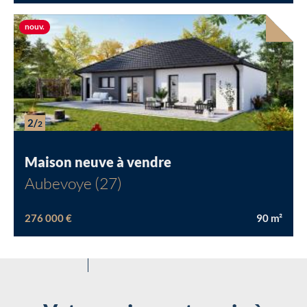
Nouvelle offre
nouv.
2/
2
Maison neuve à vendre
Aubevoye (27)
276 000 €
90
m²