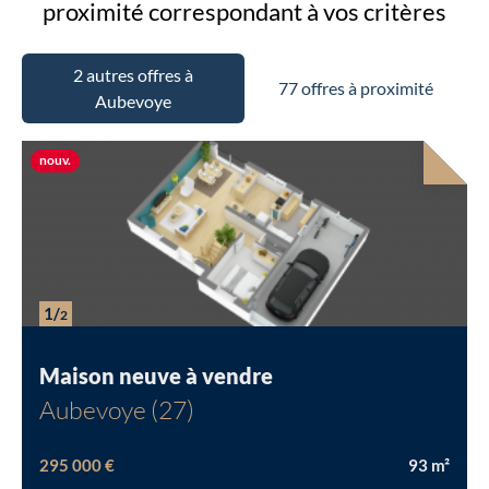
proximité
correspondant à vos critères
2 autres offres à
77 offres à proximité
Aubevoye
Nouvelle offre
nouv.
1/
2
Maison neuve à vendre
Aubevoye (27)
295 000 €
93
m²
Chargement...