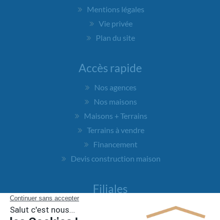
Mentions légales
Vie privée
Plan du site
Accès rapide
Nos agences
Nos maisons
Maisons + Terrains
Terrains à vendre
Financement
Devis construction maison
Filiales
Chargement...