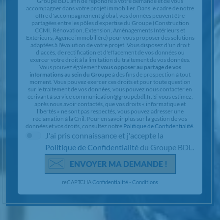
Groupe BDL afin de répondre à votre demande et de vous
accompagner dans votre projet immobilier. Dans le cadre de notre
offre d'accompagnement global, vos données peuvent être
partagées entre les pôles d'expertise du Groupe (Construction
CCMI, Rénovation, Extension, Aménagements Intérieurs et
Extérieurs, Agence immobilière) pour vous proposer des solutions
adaptées à l'évolution de votre projet. Vous disposez d'un droit
d'accès, de rectification et d'effacement de vos données ou
exercer votre droit à la limitation du traitement de vos données.
Vous pouvez également
vous opposer au partage de vos
informations au sein du Groupe
à des fins de prospection à tout
moment. Vous pouvez exercer ces droits et pour toute question
sur le traitement de vos données, vous pouvez nous contacter en
écrivant à service communication@groupebdl.fr. Si vous estimez,
après nous avoir contactés, que vos droits « informatique et
libertés » ne sont pas respectés, vous pouvez adresser une
réclamation à la Cnil. Pour en savoir plus sur la gestion de vos
données et vos droits, consultez notre
Politique de Confidentialité
.
J'ai pris connaissance et j'accepte la
Politique de Confidentialité
du Groupe BDL.
ENVOYER MA DEMANDE !
reCAPTCHA
Confidentialité
-
Conditions