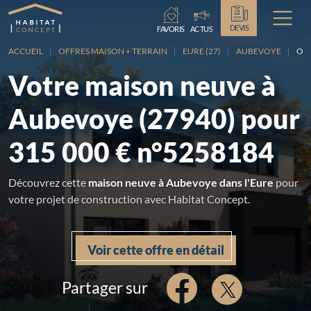
Chargement...
DEVIS
FAVORIS
ACTUS
ACCUEIL
OFFRES MAISON + TERRAIN
EURE (27)
AUBEVOYE
OFF
Votre maison neuve à
Aubevoye (27940) pour
315 000 € n°5258184
Découvrez cette
maison neuve à Aubevoye dans l'Eure
pour
votre projet de construction avec Habitat Concept.
Voir cette offre en détail
Partager sur