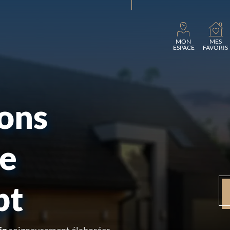
Charg
MON
MES
ESPACE
FAVORIS
sons
re
pt