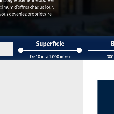
in
soigneusement élaborées
ximum d'offres chaque jour.
 vous deveniez propriétaire
Superficie
Chargement...
De
10 m²
à
1.000 m²
300
et +