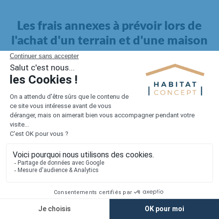
Les frais annexes à prévoir lors de
l'achat d'un terrain et d'une maison
Il faut également intégrer à votre budget, les
frais annexes
pour la maison
. Outre l'achat du terrain et la construction, il
faut prendre en compte la viabilisation si elle n'est pas
proposée par le constructeur. Les frais de raccordements et les
taxes éventuelles coûtent entre 5 000 et 15 000 euros selon la
localisation du terrain et son accès.
Quant aux
frais de notaire
, ils s'élèvent à 2 à 3 % pour l'achat
d'un logement neuf.
Lorsque vous vous tournez vers une maison existante, il sera
nécessaire de faire des travaux de rénovation. Ceux-ci sont
souvent coûteux et doivent être ajoutés au prix de l'achat