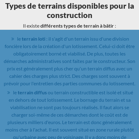
Types de terrains disponibles pour la
construction
Il existe
différents types de terrain à bâtir
:
le
terrain loti
: il s'agit d'un terrain issu d'une division
foncière lors de la création d'un lotissement. Celui-ci doit être
obligatoirement borné et viabilisé. De plus, toutes les
démarches administratives sont faites par le constructeur. Son
prix est généralement plus cher qu'un terrain diffus avec un
cahier des charges plus strict. Des charges sont souvent à
prévoir pour l'entretien des parties communes du lotissement.
le
terrain diffus
ou terrain constructible est isolé et situé
en dehors de tout lotissement. Le bornage du terrain et sa
viabilisation ne sont pas toujours réalisés. Il faut alors se
charger soi-même de ces démarches dont le coût est de
plusieurs milliers d'euros. Le terrain est donc généralement
moins cher à l'achat. Il est souvent situé en zone rurale plutôt
qu'urbaine avec peu de voisinage. Il y a donc moins de