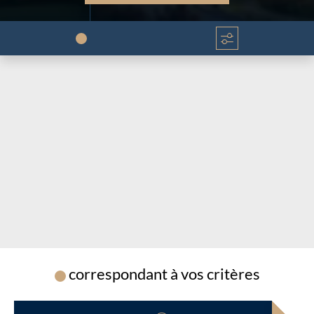
Chargement...
Chargement...
correspondant à vos critères
Chargement...