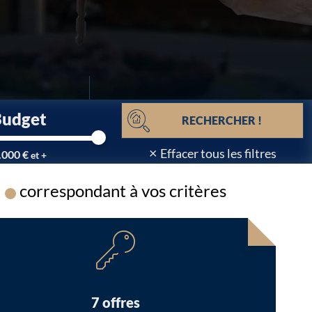
Budget
RECHERCHER !
×
Effacer tous les filtres
.000 €
et +
correspondant à vos critères
Chargement...
7 offres