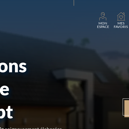
Chargement
MON
MES
ESPACE
FAVORIS
sons
re
pt