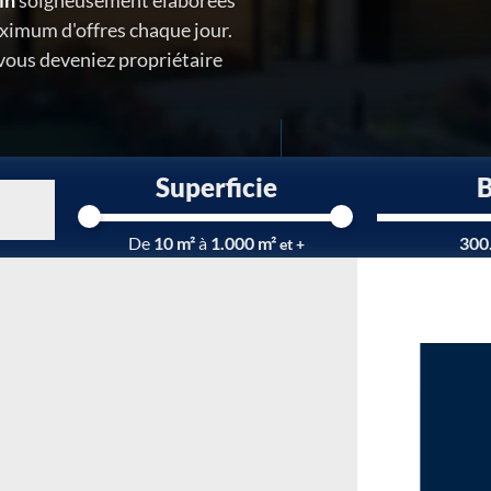
in
soigneusement élaborées
ximum d'offres chaque jour.
 vous deveniez propriétaire
Superficie
Chargement...
De
10 m²
à
1.000 m²
300
et +