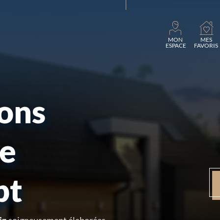
Charg
MON
MES
ESPACE
FAVORIS
sons
re
pt