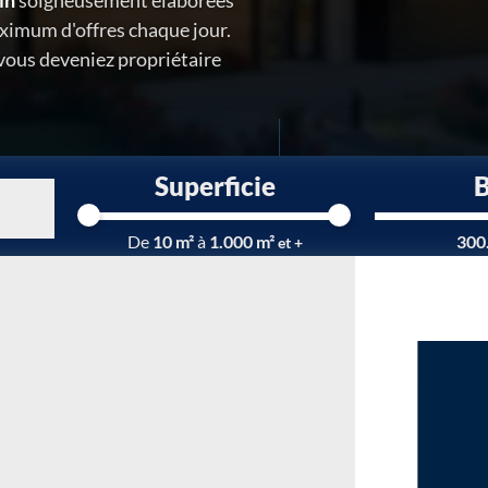
in
soigneusement élaborées
ximum d'offres chaque jour.
 vous deveniez propriétaire
Superficie
Chargement...
De
10 m²
à
1.000 m²
300
et +