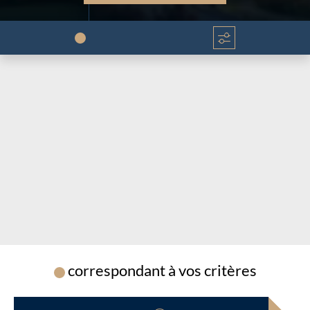
Chargement...
Chargement...
correspondant à vos critères
Chargement...