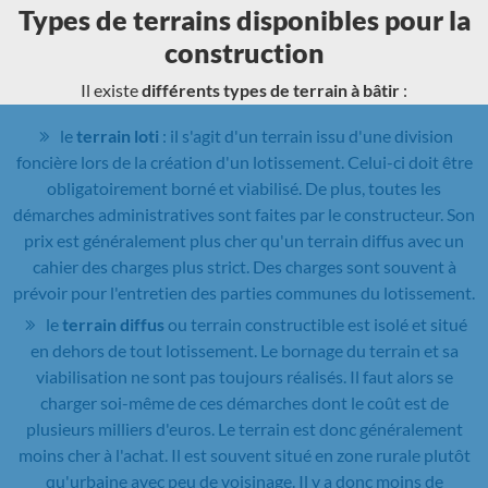
Types de terrains disponibles pour la
construction
Il existe
différents types de terrain à bâtir
:
le
terrain loti
: il s'agit d'un terrain issu d'une division
foncière lors de la création d'un lotissement. Celui-ci doit être
obligatoirement borné et viabilisé. De plus, toutes les
démarches administratives sont faites par le constructeur. Son
prix est généralement plus cher qu'un terrain diffus avec un
cahier des charges plus strict. Des charges sont souvent à
prévoir pour l'entretien des parties communes du lotissement.
le
terrain diffus
ou terrain constructible est isolé et situé
en dehors de tout lotissement. Le bornage du terrain et sa
viabilisation ne sont pas toujours réalisés. Il faut alors se
charger soi-même de ces démarches dont le coût est de
plusieurs milliers d'euros. Le terrain est donc généralement
moins cher à l'achat. Il est souvent situé en zone rurale plutôt
qu'urbaine avec peu de voisinage. Il y a donc moins de