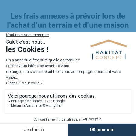
Les frais annexes à prévoir lors de
l'achat d'un terrain et d'une maison
Il faut également intégrer à votre budget, les
frais annexes
pour la maison
. Outre l'achat du terrain et la construction, il
faut prendre en compte la viabilisation si elle n'est pas
proposée par le constructeur. Les frais de raccordements et les
taxes éventuelles coûtent entre 5 000 et 15 000 euros selon la
localisation du terrain et son accès.
Quant aux
frais de notaire
, ils s'élèvent à 2 à 3 % pour l'achat
d'un logement neuf.
Lorsque vous vous tournez vers une maison existante, il sera
nécessaire de faire des travaux de rénovation. Ceux-ci sont
souvent coûteux et doivent être ajoutés au prix de l'achat