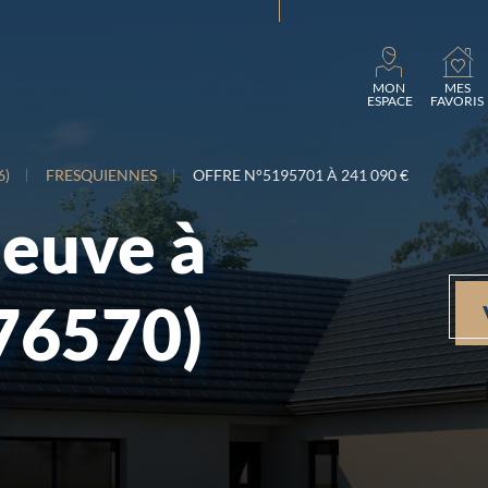
Charg
MON
MES
ESPACE
FAVORIS
6)
FRESQUIENNES
OFFRE N°5195701 À 241 090 €
neuve à
76570)