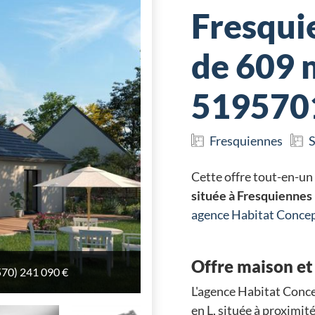
Fresqui
de 609 m
519570
Fresquiennes
S
Cette offre tout-en-un
située à Fresquiennes
agence Habitat Conc
Offre maison et 
570) 241 090 €
570) 241 090 €
570) 241 090 €
570) 241 090 €
L'agence Habitat Conce
en L, située à proximit