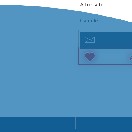
À très vite
Camille