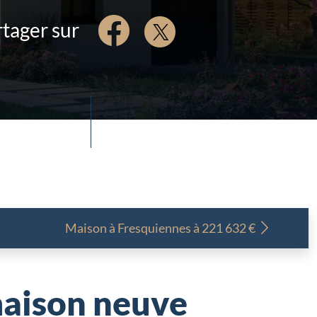
tager sur
Maison à
Fresquiennes à 221 632 €
aison neuve