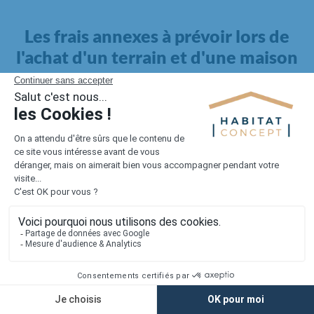
Les frais annexes à prévoir lors de
l'achat d'un terrain et d'une maison
Il faut également intégrer à votre budget, les
frais annexes
pour la maison
. Outre l'achat du terrain et la construction, il
faut prendre en compte la viabilisation si elle n'est pas
proposée par le constructeur. Les frais de raccordements et les
taxes éventuelles coûtent entre 5 000 et 15 000 euros selon la
localisation du terrain et son accès.
Quant aux
frais de notaire
, ils s'élèvent à 2 à 3 % pour l'achat
d'un logement neuf.
Lorsque vous vous tournez vers une maison existante, il sera
nécessaire de faire des travaux de rénovation. Ceux-ci sont
souvent coûteux et doivent être ajoutés au prix de l'achat