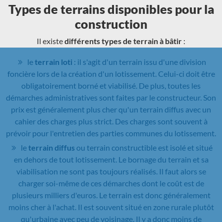
Types de terrains disponibles pour la
construction
Il existe
différents types de terrain à bâtir
:
le
terrain loti
: il s'agit d'un terrain issu d'une division
foncière lors de la création d'un lotissement. Celui-ci doit être
obligatoirement borné et viabilisé. De plus, toutes les
démarches administratives sont faites par le constructeur. Son
prix est généralement plus cher qu'un terrain diffus avec un
cahier des charges plus strict. Des charges sont souvent à
prévoir pour l'entretien des parties communes du lotissement.
le
terrain diffus
ou terrain constructible est isolé et situé
en dehors de tout lotissement. Le bornage du terrain et sa
viabilisation ne sont pas toujours réalisés. Il faut alors se
charger soi-même de ces démarches dont le coût est de
plusieurs milliers d'euros. Le terrain est donc généralement
moins cher à l'achat. Il est souvent situé en zone rurale plutôt
qu'urbaine avec peu de voisinage. Il y a donc moins de