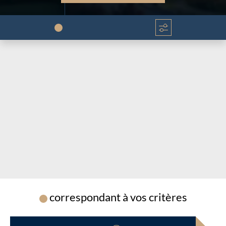
Chargement...
Chargement...
correspondant à vos critères
Chargement...