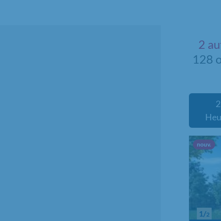
2 au
128 o
2
Heu
Nou
nouv.
1/
2