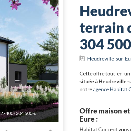
Heudrev
terrain 
304 500
Heudreville-sur-Eu
Cette offre tout-en-un
située à Heudreville-
notre
agence Habitat
Offre maison et 
(27400) 304 500 €
(27400) 304 500 €
(27400) 304 500 €
(27400) 304 500 €
Eure :
Habitat Concept vous 