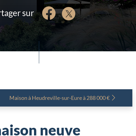
tager sur
Maison à
Heudreville-sur-Eure à 288 000 €
aison neuve