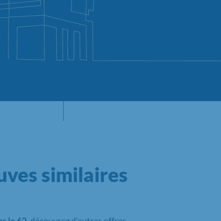
ves similaires
s le 62
, découvrez d'autres offres