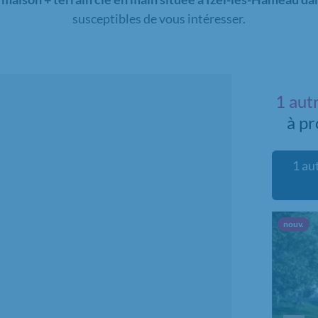
susceptibles de vous intéresser.
1 aut
à p
1 aut
Nou
nouv.