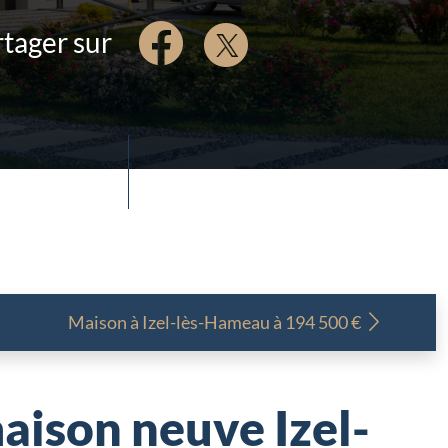
tager sur
Maison à
Izel-lès-Hameau à 194 500 €
aison neuve Izel-