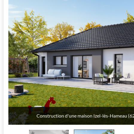
Chargement...
Construction d'une maison Izel-lès-Hameau (6
Construction d'une maison Izel-lès-Hameau (6