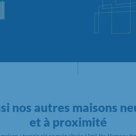
si nos autres maisons neu
et à proximité
e
maison + terrain clé en main située à Izel-lès-Hameau dan