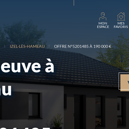
Charg
MON
MES
ESPACE
FAVORIS
)
IZEL-LÈS-HAMEAU
OFFRE N°5201485 À 190 000 €
neuve à
au