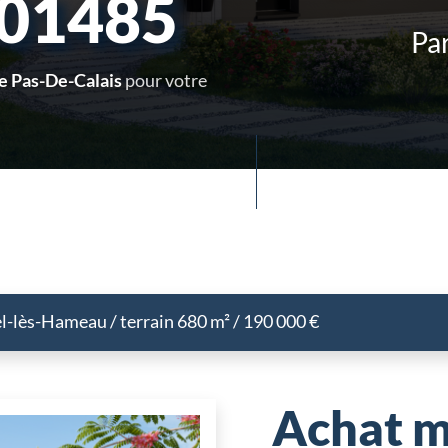
201485
Par
e Pas-De-Calais
pour votre
l-lès-Hameau / terrain 680 m² / 190 000 €
Achat m