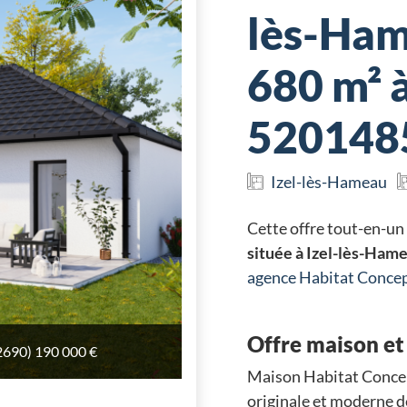
lès-Ham
680 m² à
520148
Izel-lès-Hameau
Cette offre tout-en-un
située à Izel-lès-Ham
agence Habitat Conc
Offre maison et 
2690) 190 000 €
2690) 190 000 €
Maison Habitat Concep
originale et moderne d