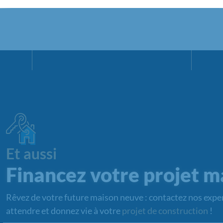
Et aussi
Financez votre projet m
Rêvez de votre future maison neuve : contactez nos exper
attendre et donnez vie à votre
projet de construction
!