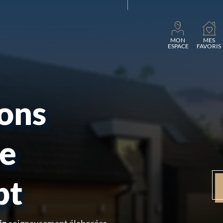
Chargeme
MON
MES
ESPACE
FAVORIS
sons
re
pt