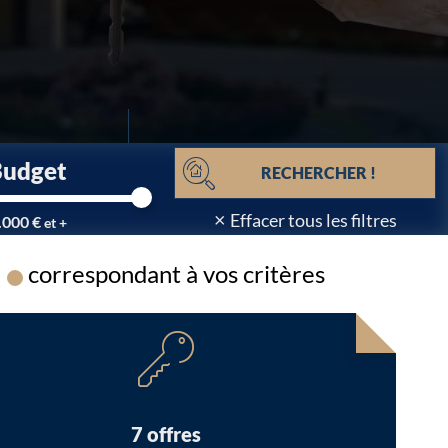
Budget
RECHERCHER !
×
Effacer tous les filtres
.000 €
et +
correspondant à vos critères
Chargement...
7 offres