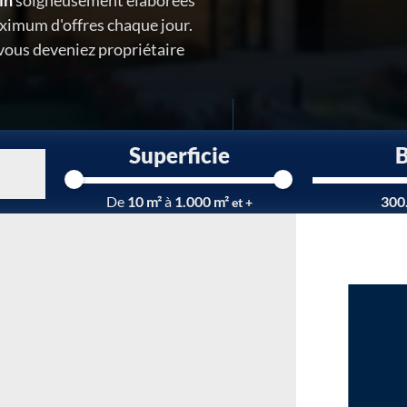
in
soigneusement élaborées
ximum d'offres chaque jour.
 vous deveniez propriétaire
Superficie
Chargement...
De
10 m²
à
1.000 m²
300
et +