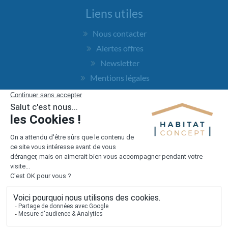
Liens utiles
Nous contacter
Alertes offres
Newsletter
Mentions légales
Vie privée
Plan du site
Accès rapide
Nos agences
Nos maisons
Maisons + Terrains
Terrains à vendre
Financement