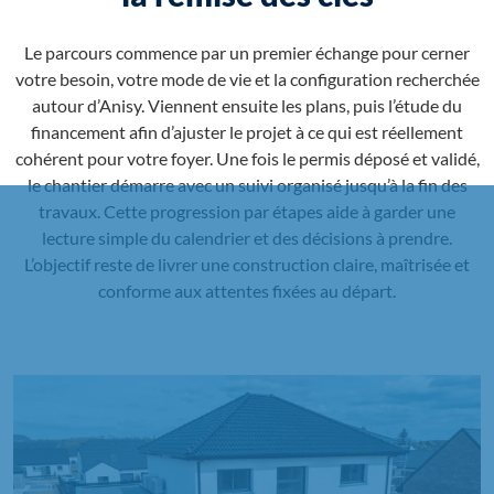
Le parcours commence par un premier échange pour cerner
votre besoin, votre mode de vie et la configuration recherchée
autour d’Anisy. Viennent ensuite les plans, puis l’étude du
financement afin d’ajuster le projet à ce qui est réellement
cohérent pour votre foyer. Une fois le permis déposé et validé,
le chantier démarre avec un suivi organisé jusqu’à la fin des
travaux. Cette progression par étapes aide à garder une
lecture simple du calendrier et des décisions à prendre.
L’objectif reste de livrer une construction claire, maîtrisée et
conforme aux attentes fixées au départ.