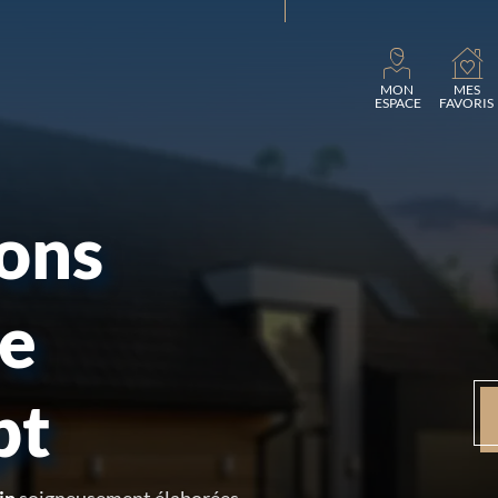
Charge
MON
MES
ESPACE
FAVORIS
sons
re
pt