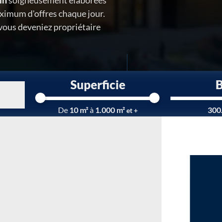
in
soigneusement élaborées
ximum d'offres chaque jour.
 vous deveniez propriétaire
Superficie
Chargement...
De
10 m²
à
1.000 m²
300
et +