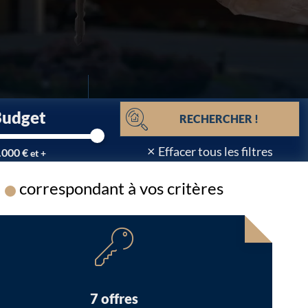
Budget
RECHERCHER !
×
Effacer tous les filtres
.000 €
et +
correspondant à vos critères
Chargement...
7 offres