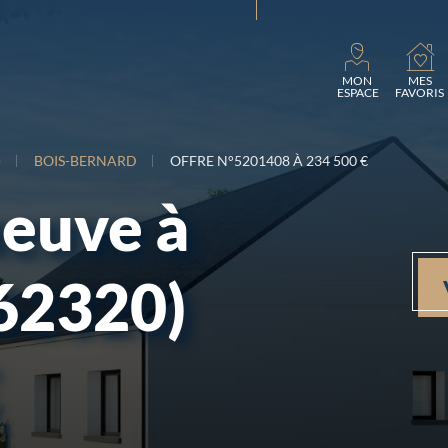
Chargement.
MON
MES
ESPACE
FAVORIS
)
BOIS-BERNARD
OFFRE N°5201408 À 234 500 €
neuve à
62320)