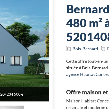
Bernard
480 m² à
520140
Bois-Bernard
P
Cette offre tout-en-un
située à Bois-Bernard
agence Habitat Conc
Offre maison et 
320) 234 500 €
320) 234 500 €
320) 234 500 €
320) 234 500 €
320) 234 500 €
Maison Habitat Concep
originale et moderne d