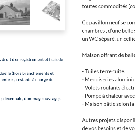
toutes commodités (co
Ce pavillon neuf se co
chambres , d’une belle 
un WC séparé, un cellie
Maison offrant de bell
 droit d'enregistrement et frais de
- Tuiles terre cuite.
duelle (hors branchements et
- Menuiseries alumini
hambres, restants à charge du
- Volets roulants élect
- Pompe à chaleur avec
le, décennale, dommage ouvrage).
- Maison bâtie selon 
Autres projets disponib
de vos besoins et de vo