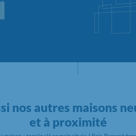
si nos autres maisons neu
et à proximité
re
maison + terrain clé en main située à Bois-Bernard dans