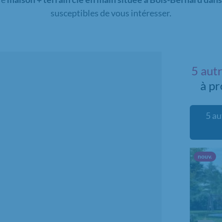
susceptibles de vous intéresser.
5 aut
à p
5 au
Nou
nouv.