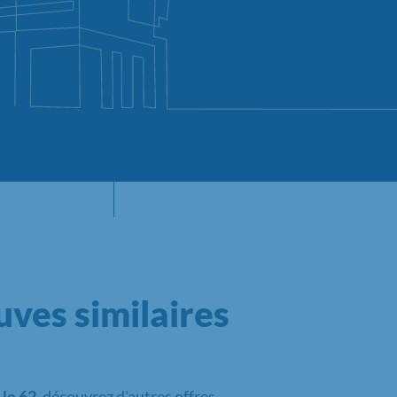
ves similaires
 le 62
, découvrez d'autres offres