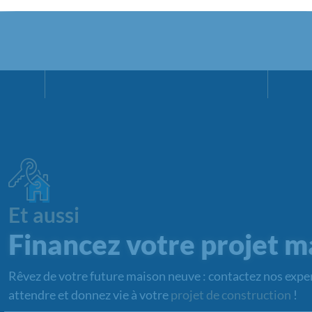
Et aussi
Financez votre projet m
Rêvez de votre future maison neuve : contactez nos exper
attendre et donnez vie à votre
projet de construction
!